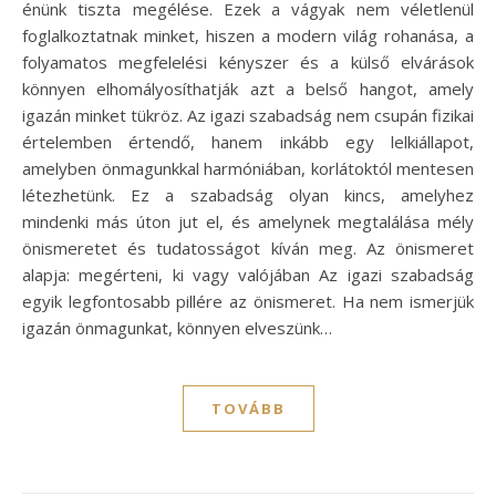
énünk tiszta megélése. Ezek a vágyak nem véletlenül
foglalkoztatnak minket, hiszen a modern világ rohanása, a
folyamatos megfelelési kényszer és a külső elvárások
könnyen elhomályosíthatják azt a belső hangot, amely
igazán minket tükröz. Az igazi szabadság nem csupán fizikai
értelemben értendő, hanem inkább egy lelkiállapot,
amelyben önmagunkkal harmóniában, korlátoktól mentesen
létezhetünk. Ez a szabadság olyan kincs, amelyhez
mindenki más úton jut el, és amelynek megtalálása mély
önismeretet és tudatosságot kíván meg. Az önismeret
alapja: megérteni, ki vagy valójában Az igazi szabadság
egyik legfontosabb pillére az önismeret. Ha nem ismerjük
igazán önmagunkat, könnyen elveszünk…
TOVÁBB