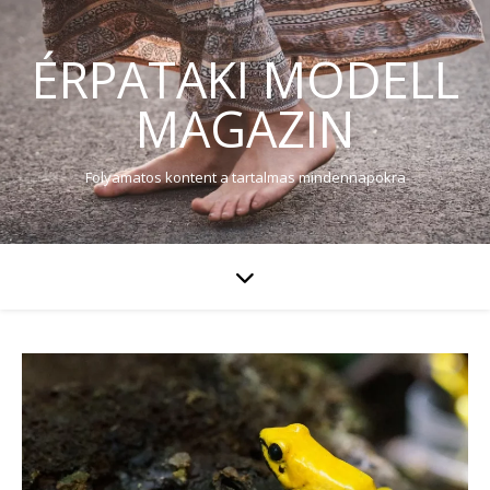
ÉRPATAKI MODELL
MAGAZIN
Folyamatos kontent a tartalmas mindennapokra