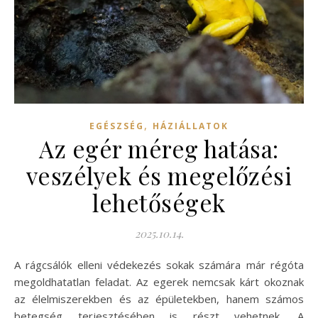
,
EGÉSZSÉG
HÁZIÁLLATOK
Az egér méreg hatása:
veszélyek és megelőzési
lehetőségek
2025.10.14.
A rágcsálók elleni védekezés sokak számára már régóta
megoldhatatlan feladat. Az egerek nemcsak kárt okoznak
az élelmiszerekben és az épületekben, hanem számos
betegség terjesztésében is részt vehetnek. A