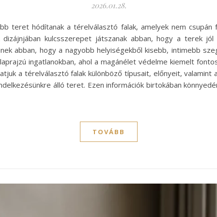
2026.01.28.
 teret hódítanak a térelválasztó falak, amelyek nem csupán fu
 dizájnjában kulcsszerepet játszanak abban, hogy a terek jól 
nek abban, hogy a nagyobb helyiségekből kisebb, intimebb sz
 alaprajzú ingatlanokban, ahol a magánélet védelme kiemelt font
tjuk a térelválasztó falak különböző típusait, előnyeit, valamin
delkezésünkre álló teret. Ezen információk birtokában könnyedén
TOVÁBB