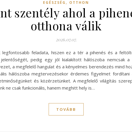
,
EGÉSZSÉG
OTTHON
nt szentély ahol a pihe
otthona válik
2026.07.07.
egfontosabb feladata, hiszen ez a tér a pihenés és a feltöl
jelentőségét, pedig egy jól kialakított hálószoba nemcsak a t
yezet, a megfelelő hangulat és a kényelmes berendezés mind hoz
ális hálószoba megtervezésekor érdemes figyelmet fordítani a
 életminőségünket és közérzetünket. A megfelelő világítás sze
k ne csak funkcionális, hanem meghitt hely is…
TOVÁBB