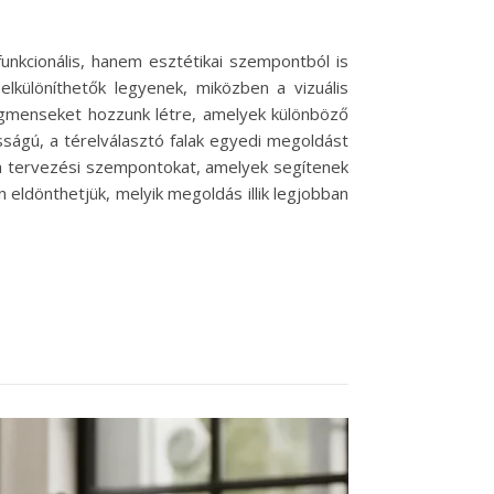
nkcionális, hanem esztétikai szempontból is
elkülöníthetők legyenek, miközben a vizuális
egmenseket hozzunk létre, amelyek különböző
osságú, a térelválasztó falak egyedi megoldást
t a tervezési szempontokat, amelyek segítenek
 eldönthetjük, melyik megoldás illik legjobban