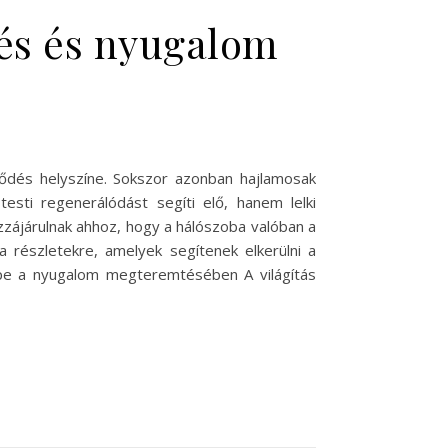
nés és nyugalom
tődés helyszíne. Sokszor azonban hajlamosak
esti regenerálódást segíti elő, hanem lelki
zájárulnak ahhoz, hogy a hálószoba valóban a
 részletekre, amelyek segítenek elkerülni a
repe a nyugalom megteremtésében A világítás