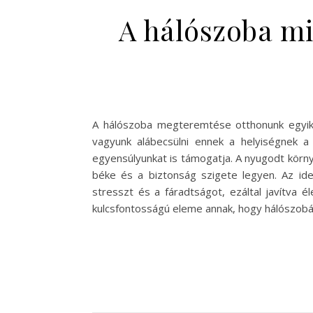
A hálószoba mi
A hálószoba megteremtése otthonunk egyik l
vagyunk alábecsülni ennek a helyiségnek a 
egyensúlyunkat is támogatja. A nyugodt körn
béke és a biztonság szigete legyen. Az ide
stresszt és a fáradtságot, ezáltal javítva
kulcsfontosságú eleme annak, hogy hálószobán