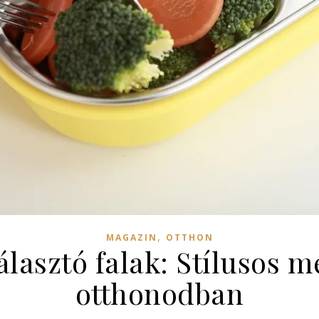
,
MAGAZIN
OTTHON
álasztó falak: Stílusos 
otthonodban