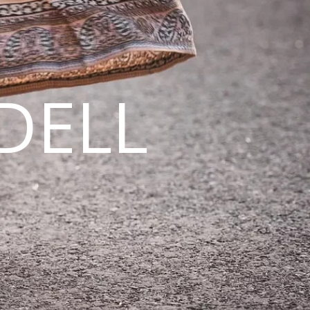
DELL
N