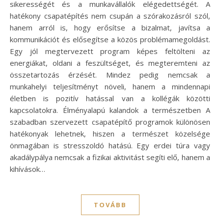
sikerességét és a munkavállalók elégedettségét. A
hatékony csapatépítés nem csupán a szórakozásról szól,
hanem arról is, hogy erősítse a bizalmat, javítsa a
kommunikációt és elősegítse a közös problémamegoldást.
Egy jól megtervezett program képes feltölteni az
energiákat, oldani a feszültséget, és megteremteni az
összetartozás érzését. Mindez pedig nemcsak a
munkahelyi teljesítményt növeli, hanem a mindennapi
életben is pozitív hatással van a kollégák közötti
kapcsolatokra. Élményalapú kalandok a természetben A
szabadban szervezett csapatépítő programok különösen
hatékonyak lehetnek, hiszen a természet közelsége
önmagában is stresszoldó hatású. Egy erdei túra vagy
akadálypálya nemcsak a fizikai aktivitást segíti elő, hanem a
kihívások…
TOVÁBB