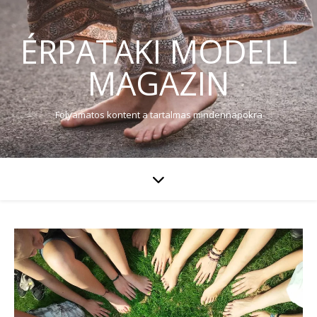
ÉRPATAKI MODELL
MAGAZIN
Folyamatos kontent a tartalmas mindennapokra