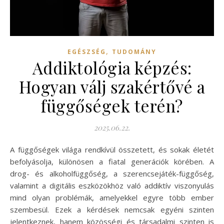
,
EGÉSZSÉG
TUDOMÁNY
Addiktológia képzés:
Hogyan válj szakértővé a
függőségek terén?
2025.06.22.
A függőségek világa rendkívül összetett, és sokak életét
befolyásolja, különösen a fiatal generációk körében. A
drog- és alkoholfüggőség, a szerencsejáték-függőség,
valamint a digitális eszközökhöz való addiktív viszonyulás
mind olyan problémák, amelyekkel egyre több ember
szembesül. Ezek a kérdések nemcsak egyéni szinten
jelentkeznek, hanem közösségi és társadalmi szinten is