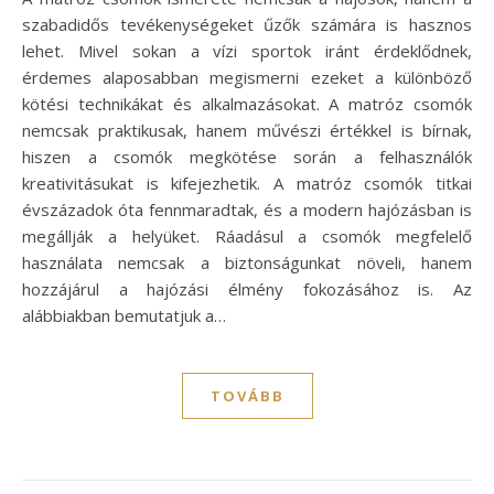
szabadidős tevékenységeket űzők számára is hasznos
lehet. Mivel sokan a vízi sportok iránt érdeklődnek,
érdemes alaposabban megismerni ezeket a különböző
kötési technikákat és alkalmazásokat. A matróz csomók
nemcsak praktikusak, hanem művészi értékkel is bírnak,
hiszen a csomók megkötése során a felhasználók
kreativitásukat is kifejezhetik. A matróz csomók titkai
évszázadok óta fennmaradtak, és a modern hajózásban is
megállják a helyüket. Ráadásul a csomók megfelelő
használata nemcsak a biztonságunkat növeli, hanem
hozzájárul a hajózási élmény fokozásához is. Az
alábbiakban bemutatjuk a…
TOVÁBB