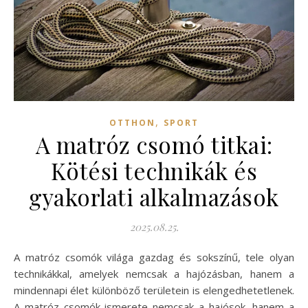
,
OTTHON
SPORT
A matróz csomó titkai:
Kötési technikák és
gyakorlati alkalmazások
2025.08.25.
A matróz csomók világa gazdag és sokszínű, tele olyan
technikákkal, amelyek nemcsak a hajózásban, hanem a
mindennapi élet különböző területein is elengedhetetlenek.
A matróz csomók ismerete nemcsak a hajósok, hanem a