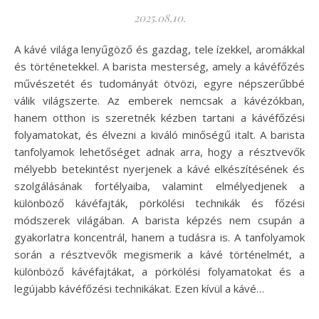
2025.08.10.
A kávé világa lenyűgöző és gazdag, tele ízekkel, aromákkal
és történetekkel. A barista mesterség, amely a kávéfőzés
művészetét és tudományát ötvözi, egyre népszerűbbé
válik világszerte. Az emberek nemcsak a kávézókban,
hanem otthon is szeretnék kézben tartani a kávéfőzési
folyamatokat, és élvezni a kiváló minőségű italt. A barista
tanfolyamok lehetőséget adnak arra, hogy a résztvevők
mélyebb betekintést nyerjenek a kávé elkészítésének és
szolgálásának fortélyaiba, valamint elmélyedjenek a
különböző kávéfajták, pörkölési technikák és főzési
módszerek világában. A barista képzés nem csupán a
gyakorlatra koncentrál, hanem a tudásra is. A tanfolyamok
során a résztvevők megismerik a kávé történelmét, a
különböző kávéfajtákat, a pörkölési folyamatokat és a
legújabb kávéfőzési technikákat. Ezen kívül a kávé…