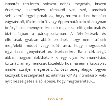
intimitás területén sokszor nehéz megnyílni, hiszen
érzékeny, személyes témákról van szó, amelyek
sebezhetőséggel járnak. Az, hogy miként tudunk beszélni
vágyainkról, félelmeinkről vagy éppen határainkról, nagyban
befolyásolja, mennyire érezzük magunkat elfogadottnak és
biztonságban a párkapcsolatban. A félreértések és
elfojtások gyakran abból erednek, hogy nem találunk
megfelelő módot vagy időt arra, hogy megosszuk
egymással igényeinket és érzéseinket. Ez a cikk segít
abban, hogyan alakíthatunk ki egy olyan kommunikációs
kultúrát, amely nemcsak közelebb hoz, hanem a kapcsolat
minden szintjén megerősít. Az őszinteség alapja: hogyan
kezdjünk beszélgetést az intimitásról? Az intimitásról való
nyílt beszélgetés első lépése, hogy megteremtsük…
TOVÁBB