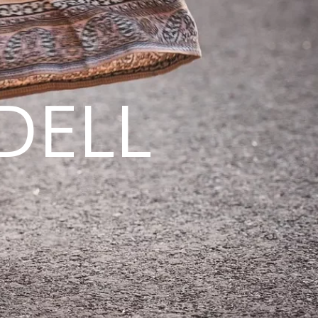
DELL
N