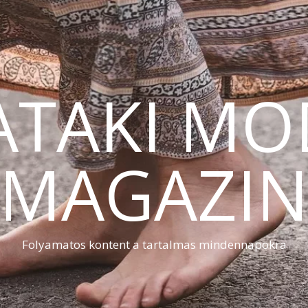
ATAKI MO
MAGAZI
Folyamatos kontent a tartalmas mindennapokra