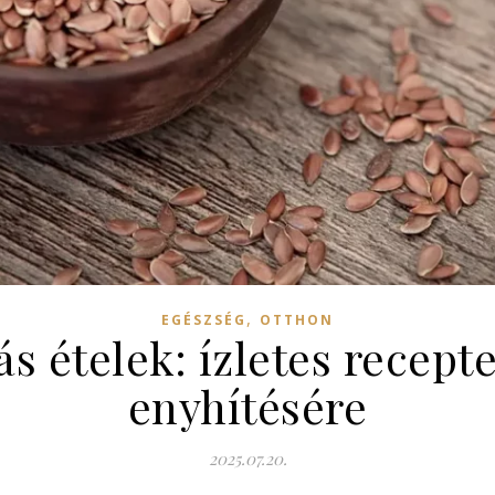
,
EGÉSZSÉG
OTTHON
ás ételek: ízletes recept
enyhítésére
2025.07.20.