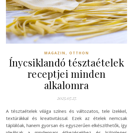
,
MAGAZIN
OTTHON
Ínycsiklandó tésztaételek
receptjei minden
alkalomra
2025.07.27.
A tésztaételek világa színes és változatos, tele ízekkel,
textúrákkal és kreativitással. Ezek az ételek nemcsak
táplálóak, hanem gyorsan és egyszerűen elkészíthetők, így
ideálisak a mindennapi étkezésekhez és különleges