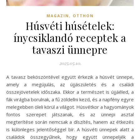
,
MAGAZIN
OTTHON
Húsvéti húsételek:
ínycsiklandó receptek a
tavaszi ünnepre
2025.05.10.
A tavasz beköszöntével együtt érkezik a húsvét ünnepe,
amely a megújulás, az újjászületés és a családi
összejövetelek időszaka. Ekkor a természet is újjáéled, a
fák virágba borulnak, a fű zöldellni kezd, és a napfény egyre
melegebben öleli körül a világot. Húsvétkor a hagyományok
fontos szerepet játszanak, és az ünnepi asztal
megterítése során nemcsak a díszítés, hanem az étkezés
is különleges jelentőséggel bír. A húsvéti ünnepek alatt a
családok összegyűlnek, hogy együtt ünnepeljék a