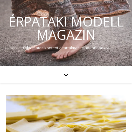
ÉRPATAKI MODELL
MAGAZIN
Folyamatos kontent a tartalmas mindennapokra