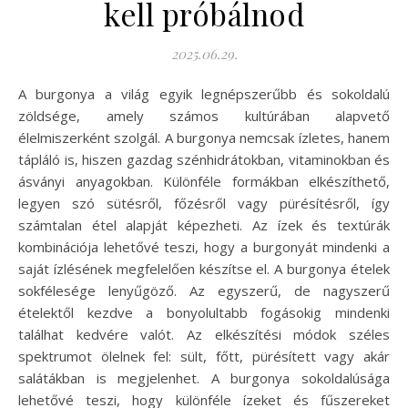
kell próbálnod
2025.06.29.
A burgonya a világ egyik legnépszerűbb és sokoldalú
zöldsége, amely számos kultúrában alapvető
élelmiszerként szolgál. A burgonya nemcsak ízletes, hanem
tápláló is, hiszen gazdag szénhidrátokban, vitaminokban és
ásványi anyagokban. Különféle formákban elkészíthető,
legyen szó sütésről, főzésről vagy pürésítésről, így
számtalan étel alapját képezheti. Az ízek és textúrák
kombinációja lehetővé teszi, hogy a burgonyát mindenki a
saját ízlésének megfelelően készítse el. A burgonya ételek
sokfélesége lenyűgöző. Az egyszerű, de nagyszerű
ételektől kezdve a bonyolultabb fogásokig mindenki
találhat kedvére valót. Az elkészítési módok széles
spektrumot ölelnek fel: sült, főtt, pürésített vagy akár
salátákban is megjelenhet. A burgonya sokoldalúsága
lehetővé teszi, hogy különféle ízeket és fűszereket