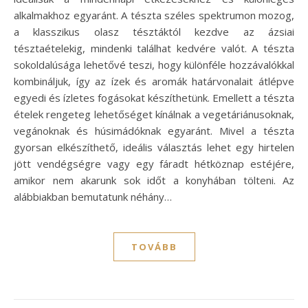
alkalmakhoz egyaránt. A tészta széles spektrumon mozog,
a klasszikus olasz tésztáktól kezdve az ázsiai
tésztaételekig, mindenki találhat kedvére valót. A tészta
sokoldalúsága lehetővé teszi, hogy különféle hozzávalókkal
kombináljuk, így az ízek és aromák határvonalait átlépve
egyedi és ízletes fogásokat készíthetünk. Emellett a tészta
ételek rengeteg lehetőséget kínálnak a vegetáriánusoknak,
vegánoknak és húsimádóknak egyaránt. Mivel a tészta
gyorsan elkészíthető, ideális választás lehet egy hirtelen
jött vendégségre vagy egy fáradt hétköznap estéjére,
amikor nem akarunk sok időt a konyhában tölteni. Az
alábbiakban bemutatunk néhány…
TOVÁBB