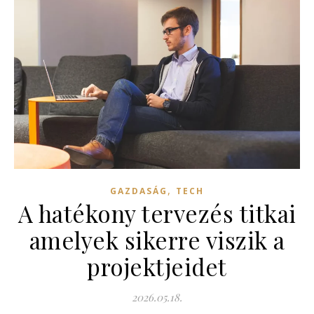
,
GAZDASÁG
TECH
A hatékony tervezés titkai
amelyek sikerre viszik a
projektjeidet
2026.05.18.