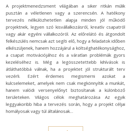
A projektmenedzsment világában a siker ritkán múlik
pusztán a véletlenen vagy a szerencsén. A hatékony
tervezés nélkülözhetetlen alapja minden jól működő
projektnek, legyen szó kisvállalkozásról, kreatív csapatról
vagy akár egyéni vállalkozóról. Az előrelátó és átgondolt
felkészülés nemcsak azt segíti elő, hogy a feladatok időben
elkészüljenek, hanem hozzájárul a költséghatékonysághoz,
a csapat motivációjához és a váratlan problémák gyors
kezeléséhez is. Még a legösszetettebb kihívások is
átláthatóbbá válnak, ha a projektet jól strukturált terv
vezérli. Ezért érdemes megismerni azokat a
kulcselemeket, amelyek nem csak megkönnyítik a munkát,
hanem valódi versenyelőnyt biztosítanak a különböző
területeken. Világos célok meghatározása Az egyik
leggyakoribb hiba a tervezés során, hogy a projekt céljai
homályosak vagy túl általánosak…