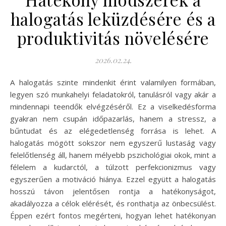
halogatás leküzdésére és a
produktivitás növelésére
2026.02.24.
A halogatás szinte mindenkit érint valamilyen formában,
legyen szó munkahelyi feladatokról, tanulásról vagy akár a
mindennapi teendők elvégzéséről. Ez a viselkedésforma
gyakran nem csupán időpazarlás, hanem a stressz, a
bűntudat és az elégedetlenség forrása is lehet. A
halogatás mögött sokszor nem egyszerű lustaság vagy
felelőtlenség áll, hanem mélyebb pszichológiai okok, mint a
félelem a kudarctól, a túlzott perfekcionizmus vagy
egyszerűen a motiváció hiánya. Ezzel együtt a halogatás
hosszú távon jelentősen rontja a hatékonyságot,
akadályozza a célok elérését, és ronthatja az önbecsülést.
Éppen ezért fontos megérteni, hogyan lehet hatékonyan