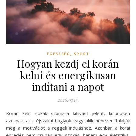
,
EGÉSZSÉG
SPORT
Hogyan kezdj el korán
kelni és energikusan
indítani a napot
2026.07.13.
Korán kelni sokak számára kihívást jelent, különösen
azoknak, akik éjszakai baglyok vagy akik nehezen találják
meg a motivációt a reggeli induláshoz. Azonban a korai
ébredés nem csupán egy szokás, hanem egy életstílus,