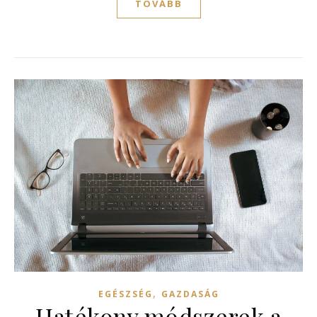
TOVÁBB
,
EGÉSZSÉG
GAZDASÁG
Hatékony módszerek a