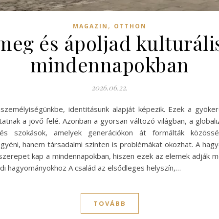
,
MAGAZIN
OTTHON
eg és ápoljad kulturáli
mindennapokban
2026.06.22.
 személyiségünkbe, identitásunk alapját képezik. Ezek a gyök
tatnak a jövő felé. Azonban a gyorsan változó világban, a global
és szokások, amelyek generációkon át formálták közössé
éni, hanem társadalmi szinten is problémákat okozhat. A hagy
szerepet kap a mindennapokban, hiszen ezek az elemek adják 
ádi hagyományokhoz A család az elsődleges helyszín,…
TOVÁBB