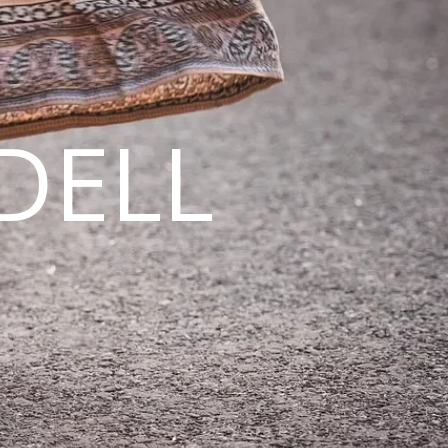
DELL
N