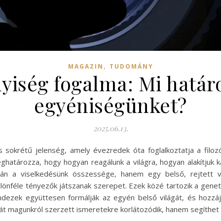
,
MAGAZIN
TUDOMÁNY
yiség fogalma: Mi hatá
egyéniségünket?
2025.06.13.
 sokrétű jelenség, amely évezredek óta foglalkoztatja a filo
atározza, hogy hogyan reagálunk a világra, hogyan alakítjuk k
án a viselkedésünk összessége, hanem egy belső, rejtett vil
önféle tényezők játszanak szerepet. Ezek közé tartozik a genetik
indezek együttesen formálják az egyén belső világát, és hozzáj
t magunkról szerzett ismeretekre korlátozódik, hanem segíthet