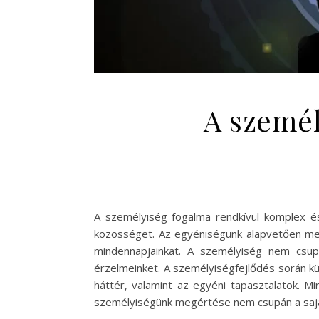
A személ
A személyiség fogalma rendkívül komplex és
közösséget. Az egyéniségünk alapvetően megh
mindennapjainkat. A személyiség nem csup
érzelmeinket. A személyiségfejlődés során kül
háttér, valamint az egyéni tapasztalatok. M
személyiségünk megértése nem csupán a sajá