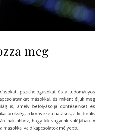
rozza meg
zófusokat, pszichológusokat és a tudományos
apcsolatainkat másokkal, és miként éljük meg
ág is, amely befolyásolja döntéseinket és
ai örökség, a környezeti hatások, a kulturális
árulnak ahhoz, hogy kik vagyunk valójában. A
 a másokkal való kapcsolatok mélyebb…