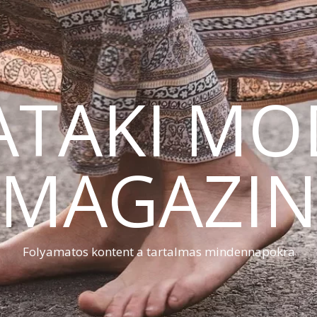
ATAKI MO
MAGAZI
Folyamatos kontent a tartalmas mindennapokra