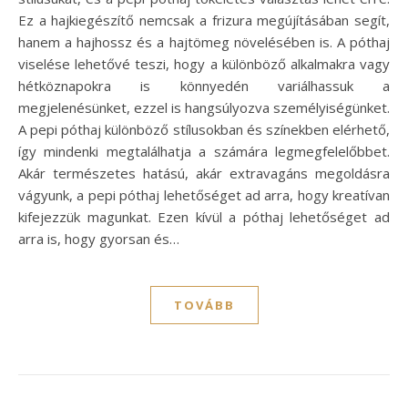
Ez a hajkiegészítő nemcsak a frizura megújításában segít,
hanem a hajhossz és a hajtömeg növelésében is. A póthaj
viselése lehetővé teszi, hogy a különböző alkalmakra vagy
hétköznapokra is könnyedén variálhassuk a
megjelenésünket, ezzel is hangsúlyozva személyiségünket.
A pepi póthaj különböző stílusokban és színekben elérhető,
így mindenki megtalálhatja a számára legmegfelelőbbet.
Akár természetes hatású, akár extravagáns megoldásra
vágyunk, a pepi póthaj lehetőséget ad arra, hogy kreatívan
kifejezzük magunkat. Ezen kívül a póthaj lehetőséget ad
arra is, hogy gyorsan és…
TOVÁBB