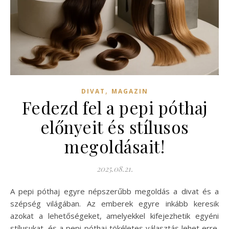
,
DIVAT
MAGAZIN
Fedezd fel a pepi póthaj
előnyeit és stílusos
megoldásait!
2025.08.21.
A pepi póthaj egyre népszerűbb megoldás a divat és a
szépség világában. Az emberek egyre inkább keresik
azokat a lehetőségeket, amelyekkel kifejezhetik egyéni
stílusukat, és a pepi póthaj tökéletes választás lehet erre.