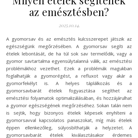
az emésztésben?
2025.10.14.
A gyomorsav és az emésztés kulcsszerepet játszik az
egészségünk megőrzésében. A gyomorsav segíti az
ételek lebontását, de ha túl sok sav termelődik, vagy a
gyomor savtartalma egyensúlytalanná válik, az emésztési
problémákhoz vezethet. Ezek a problémák magukban
foglalhatják a gyomorégést, a refluxot vagy akár a
gyomorfekélyt is. A helyes táplálkozás és a
gyomorsavbarát ételek fogyasztása segíthet az
emésztési folyamatok optimalizálásában, és hozzájárulhat
a gyomor egészségének megőrzéséhez. Sokan talán nem
is sejtik, hogy bizonyos ételek képesek enyhíteni a
gyomorsavval kapcsolatos panaszokat, míg más ételek
éppen ellenkezőleg, súlyosbíthatják a helyzetet. A
gyomorsavbarát ételek kiválasztásakor érdemes