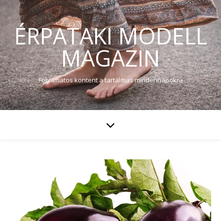
ÉRPATAKI MODELL
MAGAZIN
Folyamatos kontent a tartalmas mindennapokra