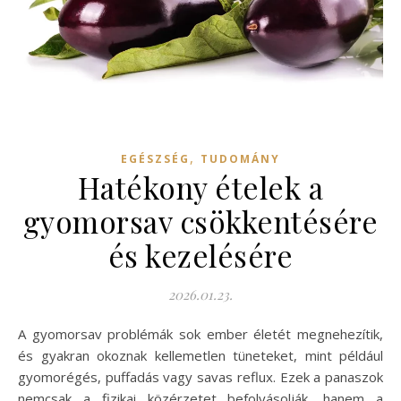
,
EGÉSZSÉG
TUDOMÁNY
Hatékony ételek a
gyomorsav csökkentésére
és kezelésére
2026.01.23.
A gyomorsav problémák sok ember életét megnehezítik,
és gyakran okoznak kellemetlen tüneteket, mint például
gyomorégés, puffadás vagy savas reflux. Ezek a panaszok
nemcsak a fizikai közérzetet befolyásolják, hanem a