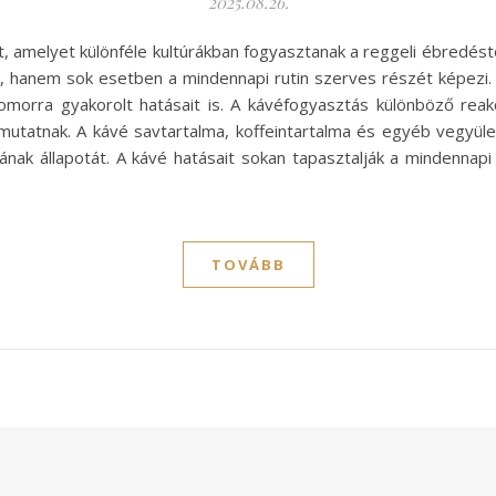
2025.08.26.
lt, amelyet különféle kultúrákban fogyasztanak a reggeli ébredéstő
, hanem sok esetben a mindennapi rutin szerves részét képezi. A
morra gyakorolt hatásait is. A kávéfogyasztás különböző reakc
utatnak. A kávé savtartalma, koffeintartalma és egyéb vegyül
ának állapotát. A kávé hatásait sokan tapasztalják a mindennapi
TOVÁBB