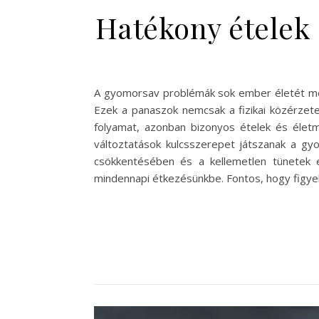
Hatékony ételek 
A gyomorsav problémák sok ember életét megn
Ezek a panaszok nemcsak a fizikai közérzet
folyamat, azonban bizonyos ételek és életm
változtatások kulcsszerepet játszanak a gy
csökkentésében és a kellemetlen tünetek e
mindennapi étkezésünkbe. Fontos, hogy figyelj