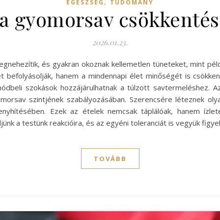
,
EGÉSZSÉG
TUDOMÁNY
a gyomorsav csökkentés
2026.01.23.
ehezítik, és gyakran okoznak kellemetlen tüneteket, mint pél
et befolyásolják, hanem a mindennapi élet minőségét is csökk
ódbeli szokások hozzájárulhatnak a túlzott savtermeléshez. 
omorsav szintjének szabályozásában. Szerencsére léteznek ol
nyhítésében. Ezek az ételek nemcsak táplálóak, hanem ízlet
ünk a testünk reakcióira, és az egyéni toleranciát is vegyük fig
TOVÁBB