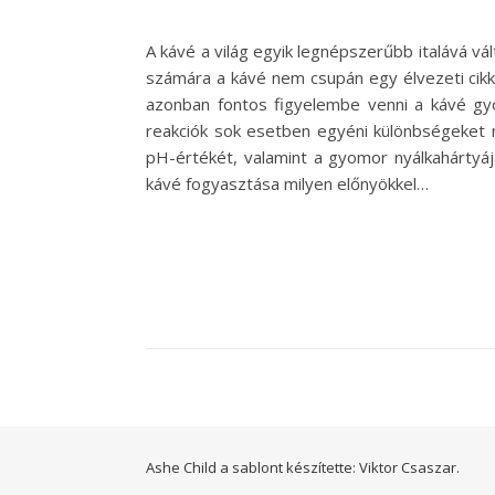
A kávé a világ egyik legnépszerűbb italává vá
számára a kávé nem csupán egy élvezeti cikk
azonban fontos figyelembe venni a kávé gyo
reakciók sok esetben egyéni különbségeket m
pH-értékét, valamint a gyomor nyálkahártyáj
kávé fogyasztása milyen előnyökkel…
Ashe Child a sablont készítette:
Viktor Csaszar.