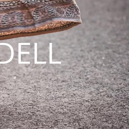
DELL
N