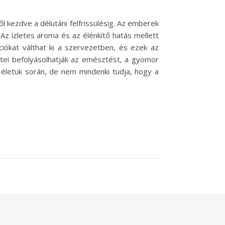
l kezdve a délutáni felfrissülésig. Az emberek
z ízletes aroma és az élénkítő hatás mellett
iókat válthat ki a szervezetben, és ezek az
etei befolyásolhatják az emésztést, a gyomor
 életük során, de nem mindenki tudja, hogy a