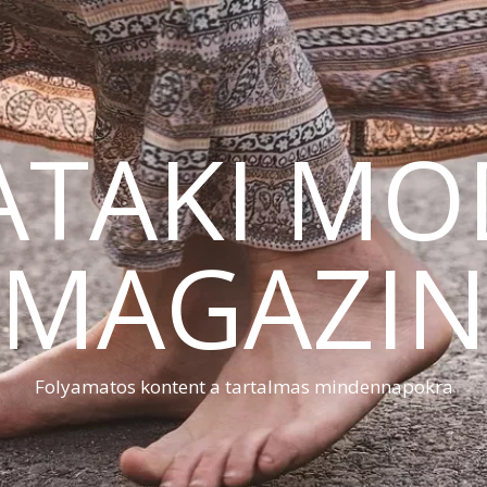
ATAKI MO
MAGAZI
Folyamatos kontent a tartalmas mindennapokra