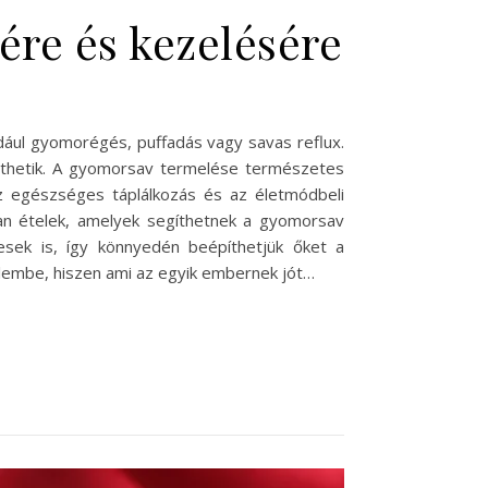
ére és kezelésére
dául gyomorégés, puffadás vagy savas reflux.
enthetik. A gyomorsav termelése természetes
Az egészséges táplálkozás és az életmódbeli
yan ételek, amelyek segíthetnek a gyomorsav
esek is, így könnyedén beépíthetjük őket a
yelembe, hiszen ami az egyik embernek jót…