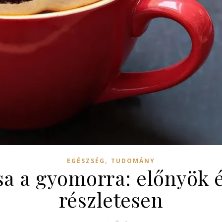
,
EGÉSZSÉG
TUDOMÁNY
sa a gyomorra: előnyök 
részletesen