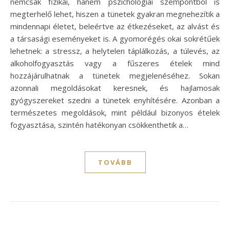
nemcsak fizikai, hanem pszichológiai szempontból is
megterhelő lehet, hiszen a tünetek gyakran megnehezítik a
mindennapi életet, beleértve az étkezéseket, az alvást és
a társasági eseményeket is. A gyomorégés okai sokrétűek
lehetnek: a stressz, a helytelen táplálkozás, a túlevés, az
alkoholfogyasztás vagy a fűszeres ételek mind
hozzájárulhatnak a tünetek megjelenéséhez. Sokan
azonnali megoldásokat keresnek, és hajlamosak
gyógyszereket szedni a tünetek enyhítésére. Azonban a
természetes megoldások, mint például bizonyos ételek
fogyasztása, szintén hatékonyan csökkenthetik a…
TOVÁBB