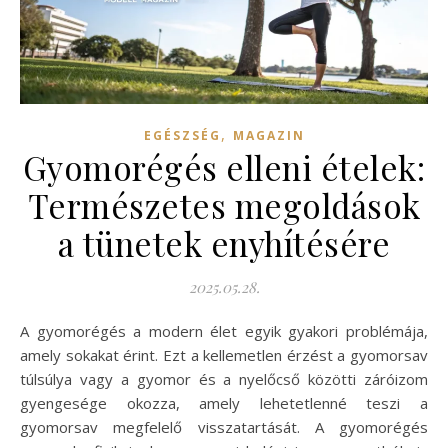
,
EGÉSZSÉG
MAGAZIN
Gyomorégés elleni ételek:
Természetes megoldások
a tünetek enyhítésére
2025.05.28.
A gyomorégés a modern élet egyik gyakori problémája,
amely sokakat érint. Ezt a kellemetlen érzést a gyomorsav
túlsúlya vagy a gyomor és a nyelőcső közötti záróizom
gyengesége okozza, amely lehetetlenné teszi a
gyomorsav megfelelő visszatartását. A gyomorégés