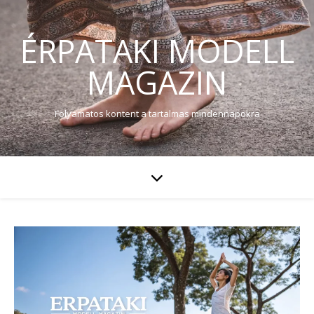
ÉRPATAKI MODELL
MAGAZIN
Folyamatos kontent a tartalmas mindennapokra