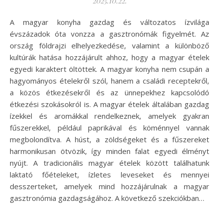
2025.10.22.
A magyar konyha gazdag és változatos ízvilága
évszázadok óta vonzza a gasztronómák figyelmét. Az
ország földrajzi elhelyezkedése, valamint a különböző
kultúrák hatása hozzájárult ahhoz, hogy a magyar ételek
egyedi karaktert öltöttek. A magyar konyha nem csupán a
hagyományos ételekről szól, hanem a családi receptekről,
a közös étkezésekről és az ünnepekhez kapcsolódó
étkezési szokásokról is. A magyar ételek általában gazdag
ízekkel és aromákkal rendelkeznek, amelyek gyakran
fűszerekkel, például paprikával és köménnyel vannak
megbolondítva. A húst, a zöldségeket és a fűszereket
harmonikusan ötvözik, így minden falat egyedi élményt
nyújt. A tradicionális magyar ételek között találhatunk
laktató főételeket, ízletes leveseket és mennyei
desszerteket, amelyek mind hozzájárulnak a magyar
gasztronómia gazdagságához. A következő szekciókban…