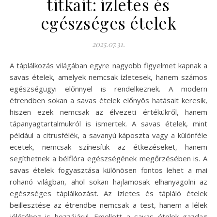
titkait: ízletes és
egészséges ételek
2025.07.31.
A táplálkozás világában egyre nagyobb figyelmet kapnak a
savas ételek, amelyek nemcsak ízletesek, hanem számos
egészségügyi előnnyel is rendelkeznek. A modern
étrendben sokan a savas ételek előnyös hatásait keresik,
hiszen ezek nemcsak az élvezeti értékükről, hanem
tápanyagtartalmukról is ismertek. A savas ételek, mint
például a citrusfélék, a savanyú káposzta vagy a különféle
ecetek, nemcsak színesítik az étkezéseket, hanem
segíthetnek a bélflóra egészségének megőrzésében is. A
savas ételek fogyasztása különösen fontos lehet a mai
rohanó világban, ahol sokan hajlamosak elhanyagolni az
egészséges táplálkozást. Az ízletes és tápláló ételek
beillesztése az étrendbe nemcsak a test, hanem a lélek
jólétéhez is hozzájárul. Emellett a savas ételek gazdag