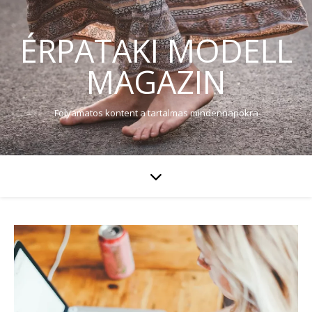
ÉRPATAKI MODELL
MAGAZIN
Folyamatos kontent a tartalmas mindennapokra