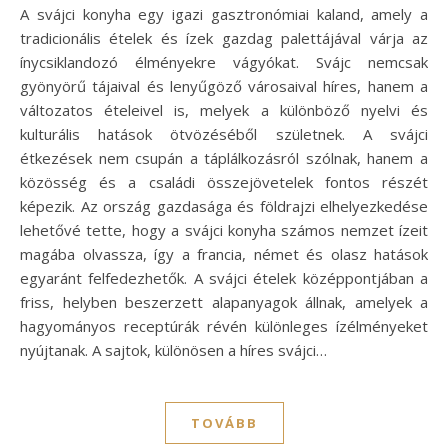
A svájci konyha egy igazi gasztronómiai kaland, amely a
tradicionális ételek és ízek gazdag palettájával várja az
ínycsiklandozó élményekre vágyókat. Svájc nemcsak
gyönyörű tájaival és lenyűgöző városaival híres, hanem a
változatos ételeivel is, melyek a különböző nyelvi és
kulturális hatások ötvözéséből születnek. A svájci
étkezések nem csupán a táplálkozásról szólnak, hanem a
közösség és a családi összejövetelek fontos részét
képezik. Az ország gazdasága és földrajzi elhelyezkedése
lehetővé tette, hogy a svájci konyha számos nemzet ízeit
magába olvassza, így a francia, német és olasz hatások
egyaránt felfedezhetők. A svájci ételek középpontjában a
friss, helyben beszerzett alapanyagok állnak, amelyek a
hagyományos receptúrák révén különleges ízélményeket
nyújtanak. A sajtok, különösen a híres svájci…
TOVÁBB