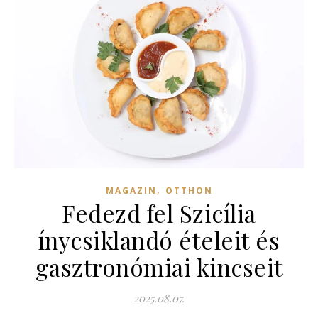
,
MAGAZIN
OTTHON
Fedezd fel Szicília
ínycsiklandó ételeit és
gasztronómiai kincseit
2025.08.07.