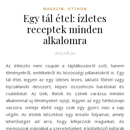
,
MAGAZIN
OTTHON
Egy tál étel: ízletes
receptek minden
alkalomra
2025.08.20.
Az étkezés nem csupán a táplálkozásról szól, hanem
élményekről, emlékekről és közösségi pillanatokról is. Egy
tál étel, legyen az egy ízletes leves, laktató főétel vagy
ínycsiklandó desszert, képes összehozni barátokat és
családokat. Az ízek, illatok és színek varázsa minden
alkalommal új élményeket nyújt, legyen az egy hétköznapi
vacsora, ünnepi ebéd vagy csak egy gyors nasi a nap
végén. Az ételek készítése egy kreatív folyamat, amely
lehetőséget ad arra, hogy kifejezzük magunkat, és
megosszuk másokkal a szeretetünket. A különböző kultúrák