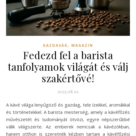
,
GAZDASÁG
MAGAZIN
Fedezd fel a barista
tanfolyamok világát és válj
szakértővé!
2025.08.10.
A kávé világa lenyűgöző és gazdag, tele ízekkel, aromákkal
és történetekkel. A barista mesterség, amely a kávéfőzés
művészetét és tudományát ötvözi, egyre népszerűbbé
válik világszerte. Az emberek nemcsak a kávézókban,
hanem otthon is szeretnék kézben tartani a kávéfőzési