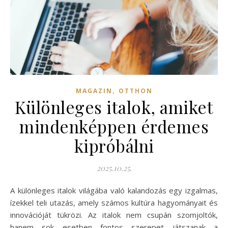
,
MAGAZIN
OTTHON
Különleges italok, amiket
mindenképpen érdemes
kipróbálni
2025.10.25.
A különleges italok világába való kalandozás egy izgalmas,
ízekkel teli utazás, amely számos kultúra hagyományait és
innovációját tükrözi. Az italok nem csupán szomjoltók,
hanem sok esetben fontos szerepet játszanak a