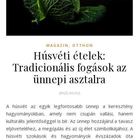
,
MAGAZIN
OTTHON
Húsvéti ételek:
Tradicionális fogások az
ünnepi asztalra
2025.10.03.
A húsvét az egyik legfontosabb ünnep a keresztény
hagyományokban, amely nem csupán vallási, hanem
kulturális jelentőséggel is bír. Az ünnep hozzájárul a tavasz
eljöveteléhez, a megújulás és az új élet szimbolikájához. A
húsvéti szokások és hagyományok évszázadok óta