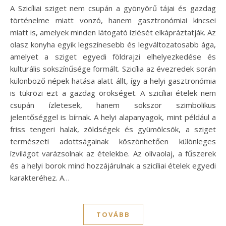
A Szicíliai sziget nem csupán a gyönyörű tájai és gazdag
történelme miatt vonzó, hanem gasztronómiai kincsei
miatt is, amelyek minden látogató ízlését elkápráztatják. Az
olasz konyha egyik legszínesebb és legváltozatosabb ága,
amelyet a sziget egyedi földrajzi elhelyezkedése és
kulturális sokszínűsége formált. Szicília az évezredek során
különböző népek hatása alatt állt, így a helyi gasztronómia
is tükrözi ezt a gazdag örökséget. A szicíliai ételek nem
csupán ízletesek, hanem sokszor szimbolikus
jelentőséggel is bírnak. A helyi alapanyagok, mint például a
friss tengeri halak, zöldségek és gyümölcsök, a sziget
természeti adottságainak köszönhetően különleges
ízvilágot varázsolnak az ételekbe. Az olívaolaj, a fűszerek
és a helyi borok mind hozzájárulnak a szicíliai ételek egyedi
karakteréhez. A…
TOVÁBB