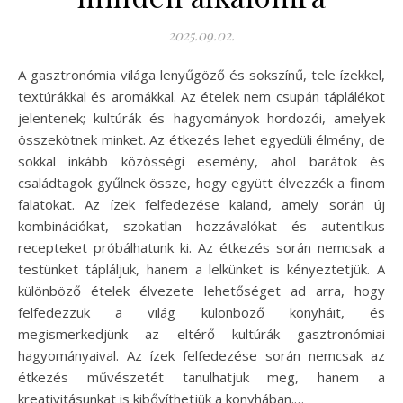
2025.09.02.
A gasztronómia világa lenyűgöző és sokszínű, tele ízekkel,
textúrákkal és aromákkal. Az ételek nem csupán táplálékot
jelentenek; kultúrák és hagyományok hordozói, amelyek
összekötnek minket. Az étkezés lehet egyedüli élmény, de
sokkal inkább közösségi esemény, ahol barátok és
családtagok gyűlnek össze, hogy együtt élvezzék a finom
falatokat. Az ízek felfedezése kaland, amely során új
kombinációkat, szokatlan hozzávalókat és autentikus
recepteket próbálhatunk ki. Az étkezés során nemcsak a
testünket tápláljuk, hanem a lelkünket is kényeztetjük. A
különböző ételek élvezete lehetőséget ad arra, hogy
felfedezzük a világ különböző konyháit, és
megismerkedjünk az eltérő kultúrák gasztronómiai
hagyományaival. Az ízek felfedezése során nemcsak az
étkezés művészetét tanulhatjuk meg, hanem a
kreativitásunkat is kibővíthetjük a konyhában.…