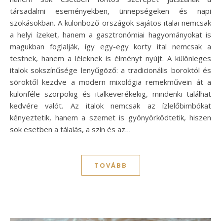
társadalmi eseményekben, ünnepségeken és napi
szokásokban. A különböző országok sajátos italai nemcsak
a helyi ízeket, hanem a gasztronómiai hagyományokat is
magukban foglalják, így egy-egy korty ital nemcsak a
testnek, hanem a léleknek is élményt nyújt. A különleges
italok sokszínűsége lenyűgöző: a tradicionális boroktól és
söröktől kezdve a modern mixológia remekművein át a
különféle szörpökig és italkeverékekig, mindenki találhat
kedvére valót. Az italok nemcsak az ízlelőbimbókat
kényeztetik, hanem a szemet is gyönyörködtetik, hiszen
sok esetben a tálalás, a szín és az…
TOVÁBB