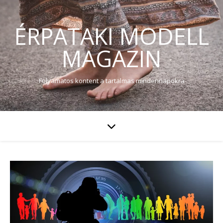
ÉRPATAKI MODELL
MAGAZIN
Folyamatos kontent a tartalmas mindennapokra