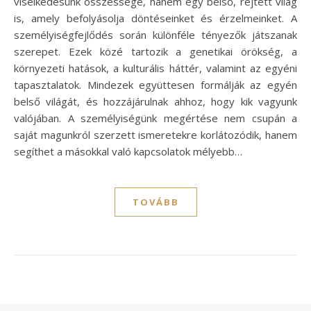
viselkedésünk összessége, hanem egy belső, rejtett világ
is, amely befolyásolja döntéseinket és érzelmeinket. A
személyiségfejlődés során különféle tényezők játszanak
szerepet. Ezek közé tartozik a genetikai örökség, a
környezeti hatások, a kulturális háttér, valamint az egyéni
tapasztalatok. Mindezek együttesen formálják az egyén
belső világát, és hozzájárulnak ahhoz, hogy kik vagyunk
valójában. A személyiségünk megértése nem csupán a
saját magunkról szerzett ismeretekre korlátozódik, hanem
segíthet a másokkal való kapcsolatok mélyebb…
TOVÁBB