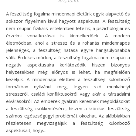
2025.10.10.
A feszültség fogalma mindennapi életünk egyik alapvető és
sokszor figyelmen kívül hagyott aspektusa. A feszültség
nem csupán fizikális értelemben létezik; a pszichológiai és
érzelmi vonatkozásai is kiemelkedőek. A modern
életmódban, ahol a stressz és a rohanás mindennapos
jelenségek, a feszültség hatása egyre hangsúlyosabbá
válik. Érdekes módon, a feszültség fogalma nem csupán a
negatív aspektusaira korlátozódik, hiszen bizonyos
helyzetekben még előnyös is lehet, ha megfelelően
kezeljük. A mindennapi életben a feszültség különböző
formákban nyilvánul meg, legyen szó munkahelyi
stresszről, családi konfliktusokról vagy akár a társadalmi
elvárásokról. Az emberek gyakran keresnek megoldásokat
a feszültség csökkentésére, hiszen a krónikus feszültség
számos egészségügyi problémát okozhat. Az alábbiakban
részletesen megvizsgáljuk a feszültség különböző
aspektusait, hogy…