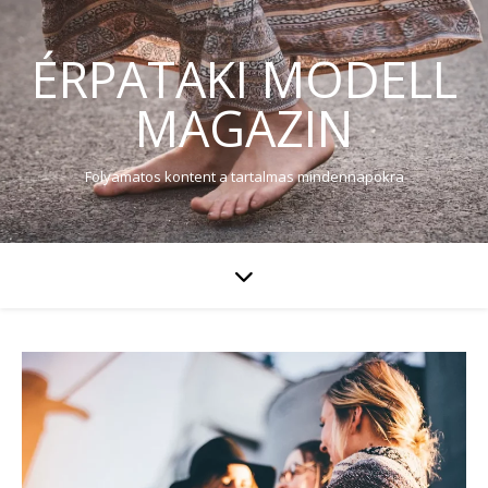
ÉRPATAKI MODELL
MAGAZIN
Folyamatos kontent a tartalmas mindennapokra