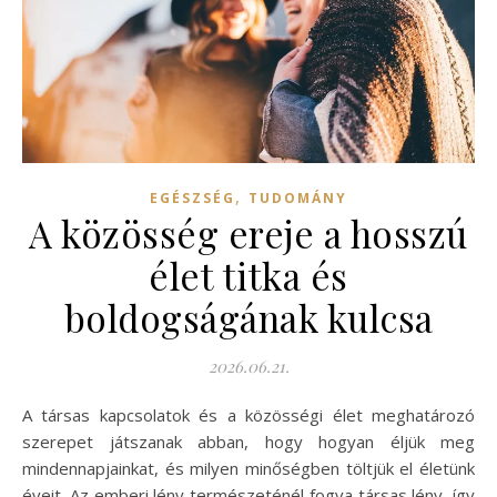
,
EGÉSZSÉG
TUDOMÁNY
A közösség ereje a hosszú
élet titka és
boldogságának kulcsa
2026.06.21.
A társas kapcsolatok és a közösségi élet meghatározó
szerepet játszanak abban, hogy hogyan éljük meg
mindennapjainkat, és milyen minőségben töltjük el életünk
éveit. Az emberi lény természeténél fogva társas lény, így