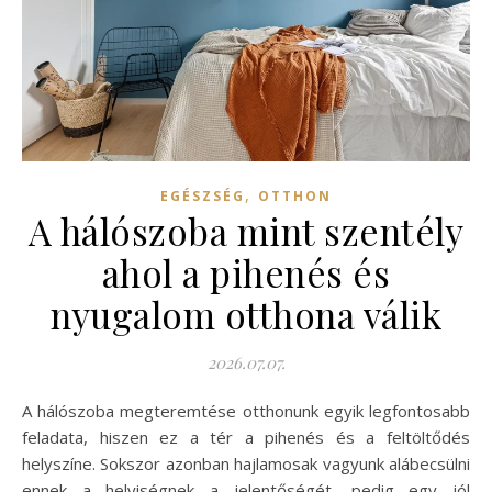
,
EGÉSZSÉG
OTTHON
A hálószoba mint szentély
ahol a pihenés és
nyugalom otthona válik
2026.07.07.
A hálószoba megteremtése otthonunk egyik legfontosabb
feladata, hiszen ez a tér a pihenés és a feltöltődés
helyszíne. Sokszor azonban hajlamosak vagyunk alábecsülni
ennek a helyiségnek a jelentőségét, pedig egy jól