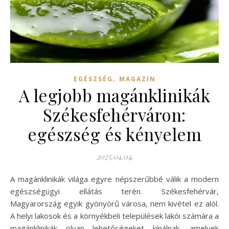
,
EGÉSZSÉG
MAGAZIN
A legjobb magánklinikák
Székesfehérváron:
egészség és kényelem
2025.04.04.
A magánklinikák világa egyre népszerűbbé válik a modern
egészségügyi ellátás terén. Székesfehérvár,
Magyarország egyik gyönyörű városa, nem kivétel ez alól.
A helyi lakosok és a környékbeli települések lakói számára a
magánklinikák olyan lehetőségeket kínálnak, amelyek