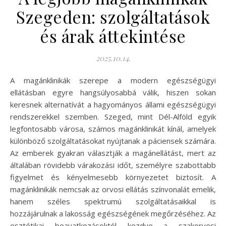
Szegeden: szolgáltatások
és árak áttekintése
2025.10.14.
A magánklinikák szerepe a modern egészségügyi
ellátásban egyre hangsúlyosabbá válik, hiszen sokan
keresnek alternatívát a hagyományos állami egészségügyi
rendszerekkel szemben. Szeged, mint Dél-Alföld egyik
legfontosabb városa, számos magánklinikát kínál, amelyek
különböző szolgáltatásokat nyújtanak a páciensek számára.
Az emberek gyakran választják a magánellátást, mert az
általában rövidebb várakozási időt, személyre szabottabb
figyelmet és kényelmesebb környezetet biztosít. A
magánklinikák nemcsak az orvosi ellátás színvonalát emelik,
hanem széles spektrumú szolgáltatásaikkal is
hozzájárulnak a lakosság egészségének megőrzéséhez. Az
esztétikai beavatkozásoktól kezdve a szakorvosi