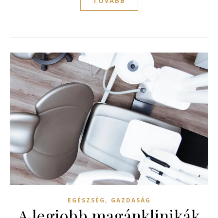
TOVÁBB
,
EGÉSZSÉG
GAZDASÁG
A legjobb magánklinikák