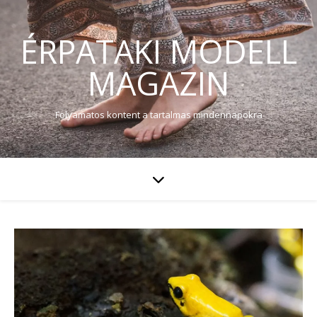
ÉRPATAKI MODELL
MAGAZIN
Folyamatos kontent a tartalmas mindennapokra