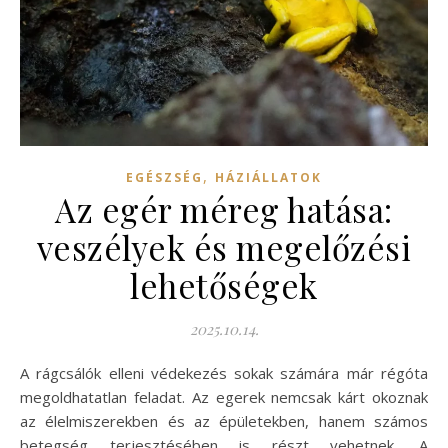
,
EGÉSZSÉG
HÁZIÁLLATOK
Az egér méreg hatása:
veszélyek és megelőzési
lehetőségek
2025.10.14.
A rágcsálók elleni védekezés sokak számára már régóta
megoldhatatlan feladat. Az egerek nemcsak kárt okoznak
az élelmiszerekben és az épületekben, hanem számos
betegség terjesztésében is részt vehetnek. A