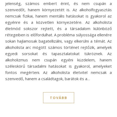
jelenség, számos embert érint, és nem csupán a
szenvedőt, hanem környezetét is. Az alkoholfogyasztás
nemcsak fizikai, hanem mentális hatásokat is gyakorol az
egyénre és a közvetlen környezetére. Az alkoholista
életmód sokszor rejtett, és a társadalom különböző
rétegeiben is előfordulhat. A probléma súlyossága ellenére
sokan hajlamosak bagatellizálni, vagy elkerülni a témát. Az
alkoholista arc mögött számos történet rejtőzik, amelyek
egyedi sorsokat és tapasztalatokat tükröznek. Az
alkoholizmus nem csupán egyéni küzdelem, hanem
széleskörű társadalmi hatásokat is gyakorol, amelyeket
fontos megérteni. Az alkoholista életvitel nemcsak a
szenvedő, hanem a családtagok, barátok és a…
TOVÁBB