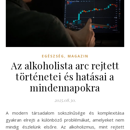
,
EGÉSZSÉG
MAGAZIN
Az alkoholista arc rejtett
történetei és hatásai a
mindennapokra
2025.08.30.
A modern társadalom sokszínűsége és komplexitása
gyakran elrejti a különböző problémákat, amelyeket nem
mindig észlelünk elsőre. Az alkoholizmus, mint rejtett