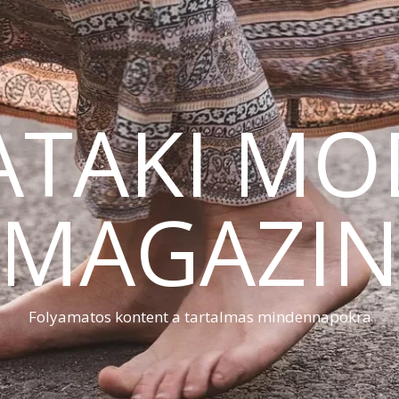
ATAKI MO
MAGAZI
Folyamatos kontent a tartalmas mindennapokra