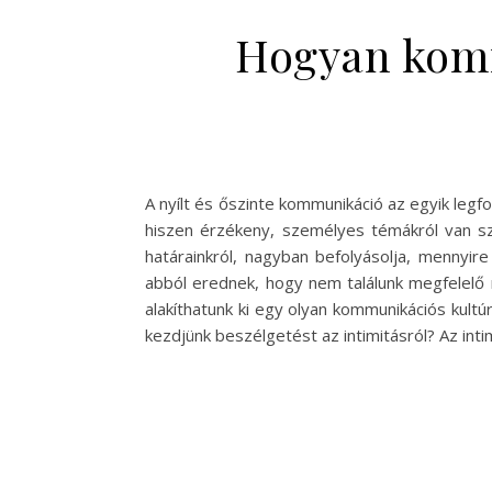
Hogyan kommu
A nyílt és őszinte kommunikáció az egyik legf
hiszen érzékeny, személyes témákról van sz
határainkról, nagyban befolyásolja, mennyir
abból erednek, hogy nem találunk megfelelő 
alakíthatunk ki egy olyan kommunikációs kult
kezdjünk beszélgetést az intimitásról? Az int