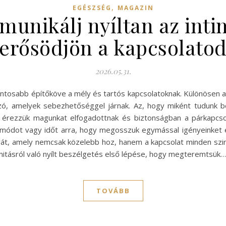
,
EGÉSZSÉG
MAGAZIN
nikálj nyíltan az inti
erősödjön a kapcsolato
2026.05.31.
ontosabb építőköve a mély és tartós kapcsolatoknak. Különösen a
ó, amelyek sebezhetőséggel járnak. Az, hogy miként tudunk bes
e érezzük magunkat elfogadottnak és biztonságban a párkapcso
módot vagy időt arra, hogy megosszuk egymással igényeinket é
úrát, amely nemcsak közelebb hoz, hanem a kapcsolat minden szi
imitásról való nyílt beszélgetés első lépése, hogy megteremtsük…
TOVÁBB