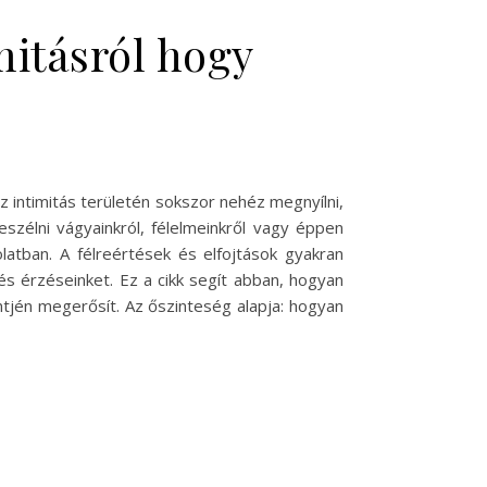
mitásról hogy
d
z intimitás területén sokszor nehéz megnyílni,
zélni vágyainkról, félelmeinkről vagy éppen
latban. A félreértések és elfojtások gyakran
s érzéseinket. Ez a cikk segít abban, hogyan
ntjén megerősít. Az őszinteség alapja: hogyan