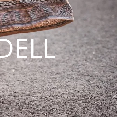
DELL
N