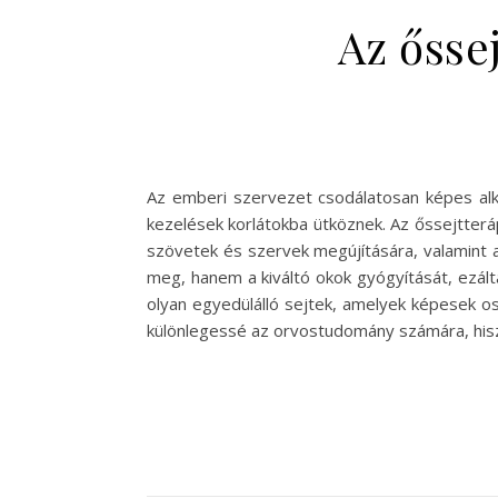
Az őssej
Az emberi szervezet csodálatosan képes al
kezelések korlátokba ütköznek. Az őssejtteráp
szövetek és szervek megújítására, valamint 
meg, hanem a kiváltó okok gyógyítását, ezált
olyan egyedülálló sejtek, amelyek képesek os
különlegessé az orvostudomány számára, hisze