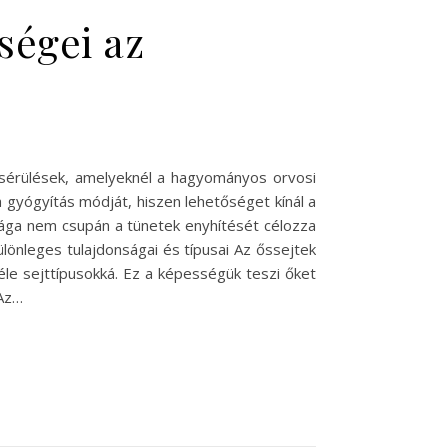
őségei az
sérülések, amelyeknél a hagyományos orvosi
a gyógyítás módját, hiszen lehetőséget kínál a
 ága nem csupán a tünetek enyhítését célozza
lönleges tulajdonságai és típusai Az őssejtek
éle sejttípusokká. Ez a képességük teszi őket
 Az…