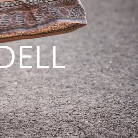
DELL
N