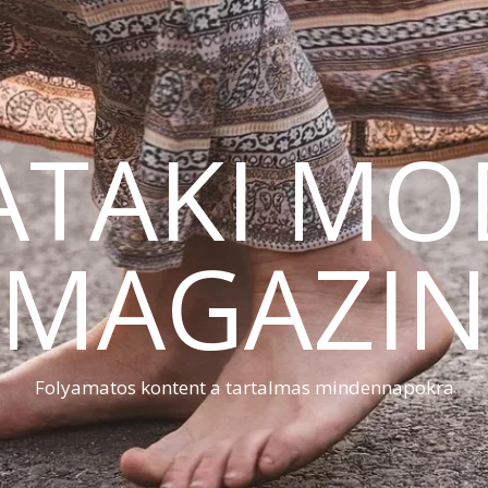
ATAKI MO
MAGAZI
Folyamatos kontent a tartalmas mindennapokra