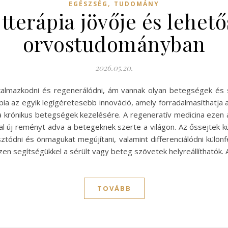
,
EGÉSZSÉG
TUDOMÁNY
tterápia jövője és lehet
orvostudományban
2026.05.20.
kalmazkodni és regenerálódni, ám vannak olyan betegségek és 
ia az egyik legígéretesebb innováció, amely forradalmasíthatja 
a krónikus betegségek kezelésére. A regeneratív medicina ezen
al új reményt adva a betegeknek szerte a világon. Az őssejtek kü
ztódni és önmagukat megújítani, valamint differenciálódni különf
n segítségükkel a sérült vagy beteg szövetek helyreállíthatók.
TOVÁBB