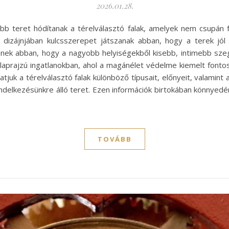
2026.01.28.
 teret hódítanak a térelválasztó falak, amelyek nem csupán fu
 dizájnjában kulcsszerepet játszanak abban, hogy a terek jól 
nek abban, hogy a nagyobb helyiségekből kisebb, intimebb sz
 alaprajzú ingatlanokban, ahol a magánélet védelme kiemelt font
tjuk a térelválasztó falak különböző típusait, előnyeit, valamin
delkezésünkre álló teret. Ezen információk birtokában könnyedén
TOVÁBB