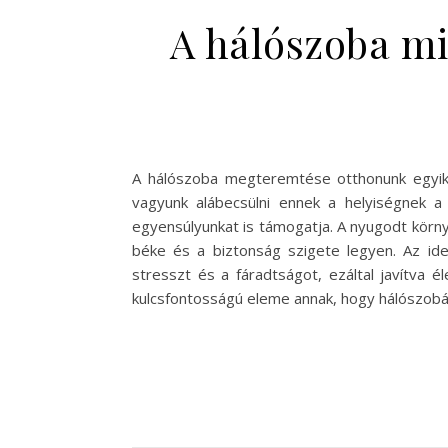
A hálószoba mi
A hálószoba megteremtése otthonunk egyik l
vagyunk alábecsülni ennek a helyiségnek a 
egyensúlyunkat is támogatja. A nyugodt körn
béke és a biztonság szigete legyen. Az ide
stresszt és a fáradtságot, ezáltal javítva
kulcsfontosságú eleme annak, hogy hálószobán