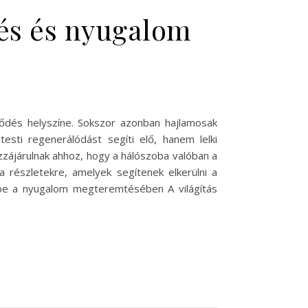
nés és nyugalom
tődés helyszíne. Sokszor azonban hajlamosak
esti regenerálódást segíti elő, hanem lelki
zájárulnak ahhoz, hogy a hálószoba valóban a
 részletekre, amelyek segítenek elkerülni a
repe a nyugalom megteremtésében A világítás