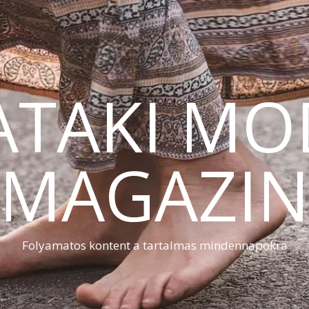
ATAKI MO
MAGAZI
Folyamatos kontent a tartalmas mindennapokra