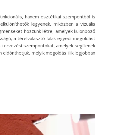
nkcionális, hanem esztétikai szempontból is
elkülöníthetők legyenek, miközben a vizuális
egmenseket hozzunk létre, amelyek különböző
osságú, a térelválasztó falak egyedi megoldást
t a tervezési szempontokat, amelyek segítenek
 eldönthetjük, melyik megoldás illik legjobban