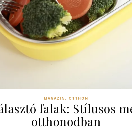
,
MAGAZIN
OTTHON
álasztó falak: Stílusos 
otthonodban