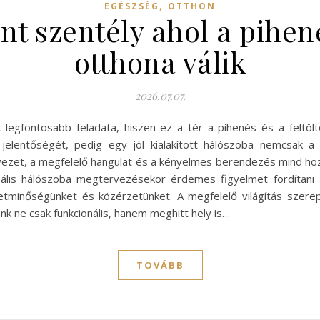
,
EGÉSZSÉG
OTTHON
nt szentély ahol a pihe
otthona válik
2026.07.07.
egfontosabb feladata, hiszen ez a tér a pihenés és a feltöl
jelentőségét, pedig egy jól kialakított hálószoba nemcsak a t
yezet, a megfelelő hangulat és a kényelmes berendezés mind hoz
ális hálószoba megtervezésekor érdemes figyelmet fordítani a
 életminőségünket és közérzetünket. A megfelelő világítás sze
k ne csak funkcionális, hanem meghitt hely is…
TOVÁBB