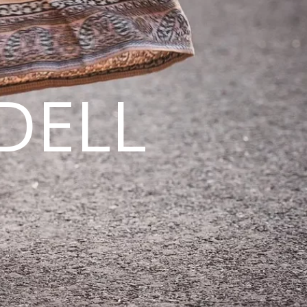
DELL
N