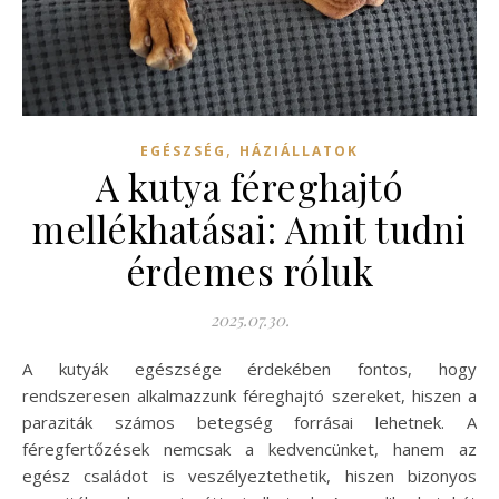
,
EGÉSZSÉG
HÁZIÁLLATOK
A kutya féreghajtó
mellékhatásai: Amit tudni
érdemes róluk
2025.07.30.
A kutyák egészsége érdekében fontos, hogy
rendszeresen alkalmazzunk féreghajtó szereket, hiszen a
paraziták számos betegség forrásai lehetnek. A
féregfertőzések nemcsak a kedvencünket, hanem az
egész családot is veszélyeztethetik, hiszen bizonyos