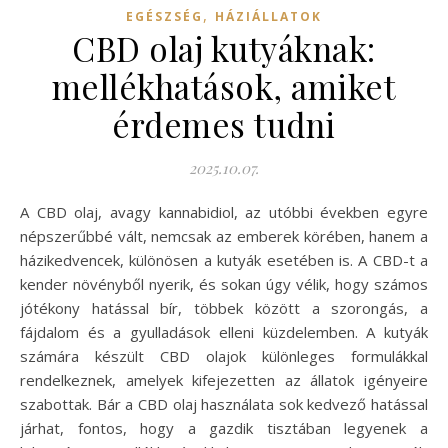
,
EGÉSZSÉG
HÁZIÁLLATOK
CBD olaj kutyáknak:
mellékhatások, amiket
érdemes tudni
2025.10.07.
A CBD olaj, avagy kannabidiol, az utóbbi években egyre
népszerűbbé vált, nemcsak az emberek körében, hanem a
házikedvencek, különösen a kutyák esetében is. A CBD-t a
kender növényből nyerik, és sokan úgy vélik, hogy számos
jótékony hatással bír, többek között a szorongás, a
fájdalom és a gyulladások elleni küzdelemben. A kutyák
számára készült CBD olajok különleges formulákkal
rendelkeznek, amelyek kifejezetten az állatok igényeire
szabottak. Bár a CBD olaj használata sok kedvező hatással
járhat, fontos, hogy a gazdik tisztában legyenek a