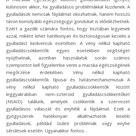
különösen akkor, ha gyulladásos problémákkal küzdenek. A
gyulladások nemcsak fájdalmat okozhatnak, hanem hosszú
távon komolyabb egészségügyi gondokat is előidézhetnek.
Ezért a gazdik számára fontos, hogy tisztában legyenek
azzal, miként lehet hatékonyan és biztonságosan kezelni a
gyulladást kedvencük esetében. A vény nélkül kapható
gyulladáscsökkentők egyes esetekben segítséget
nyújthatnak, azonban használatuk során számos
szempontot kell figyelembe venni a macska egészségének
megőrzése érdekében. Vény nélkül kapható
gyulladáscsökkentők típusai és hatásmechanizmusuk A
vény nélkül kapható gyulladáscsökkentők között
leggyakrabban nem-szteroid gyulladáscsökkentőket
(NSAID) találunk, amelyek csökkentik a szervezet
gyulladásos válaszát és enyhítik a fájdalmat. Ezek a
gyógyszerek hatékonyan alkalmazhatók kisebb
gyulladások, például ízületi problémák vagy enyhe
sérülések esetén. Ugyanakkor fontos…