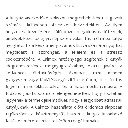
2025.07.10.
A kutyák viselkedése sokszor megterhelő lehet a gazdik
számára, különösen stresszes helyzetekben. Az ilyen
helyzetek kezelésére különböző megoldások léteznek,
amelyek közül az egyik népszerű választás a Calmex kutya
nyugtató. Ez a készítmény számos kutya számára nyújthat
megoldást a szorongás, a félelem és a stressz
csökkentésére. A Calmex hatóanyagai segítenek a kutyák
idegrendszerének megnyugtatásában, ezáltal javítva a
kedvencek életminőségét. Azonban, mint minden
gyógyszer vagy táplálékkiegészítő esetében, itt is fontos
figyelni a mellékhatásokra és a hatásmechanizmusra. A
tudatos gazdik számára elengedhetetlen, hogy tisztában
legyenek a termék jellemzőivel, hogy a legjobbat adhassák
kutyájuknak. A Calmex használata előtt érdemes alaposan
tájékozódni a készítményről, hiszen a kutyák különböző
fajták és méretek miatt eltérően reagálhatnak a…