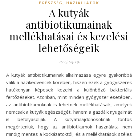
,
EGÉSZSÉG
HÁZIÁLLATOK
A kutyák
antibiotikumainak
mellékhatásai és kezelési
lehetőségeik
2025.04.19.
A kutyák antibiotikumainak alkalmazása egyre gyakoribbá
válik a házikedvencek körében, hiszen ezek a gyógyszerek
hatékonyan képesek kezelni a különböző bakteriális
fertőzéseket. Azonban, mint minden gyógyszer esetében,
az antibiotikumoknak is lehetnek mellékhatásaik, amelyek
nemcsak a kutyák egészségét, hanem a gazdáik nyugalmát
is befolyásolják. A kutyatulajdonosoknak fontos
megérteniük, hogy az antibiotikumok használata nem
mindig mentes a kockázatoktól, és a mellékhatások széles