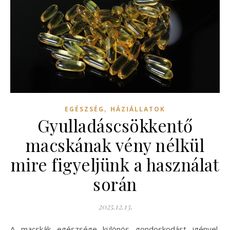
,
EGÉSZSÉG
HÁZIÁLLATOK
Gyulladáscsökkentő
macskának vény nélkül
mire figyeljünk a használat
során
2025.12.13.
A macskák egészsége különös gondoskodást igényel,