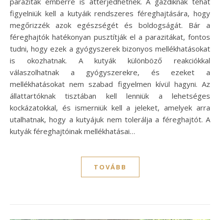
paraziták emberre is átterjedhetnek. A gazdiknak tehát
figyelniük kell a kutyáik rendszeres féreghajtására, hogy
megőrizzék azok egészségét és boldogságát. Bár a
féreghajtók hatékonyan pusztítják el a parazitákat, fontos
tudni, hogy ezek a gyógyszerek bizonyos mellékhatásokat
is okozhatnak. A kutyák különböző reakciókkal
válaszolhatnak a gyógyszerekre, és ezeket a
mellékhatásokat nem szabad figyelmen kívül hagyni. Az
állattartóknak tisztában kell lenniük a lehetséges
kockázatokkal, és ismerniük kell a jeleket, amelyek arra
utalhatnak, hogy a kutyájuk nem tolerálja a féreghajtót. A
kutyák féreghajtóinak mellékhatásai…
TOVÁBB