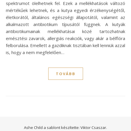
spektrumot ölelhetnek fel. Ezek a mellékhatások változó
mértékűek lehetnek, és a kutya egyedi érzékenységétől,
életkorától, általános egészségi állapotától, valamint az
alkalmazott antibiotikum típusától függnek. A kutyák
antibiotikumainak mellékhatásai közé tartozhatnak
emésztési zavarok, allergiás reakciók, vagy akár a bélflóra
felborulása. Emellett a gazdiknak tisztában kell lenniük azzal
is, hogy a nem megfelelően…
TOVÁBB
Ashe Child a sablont készítette:
Viktor Csaszar.