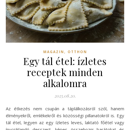
,
MAGAZIN
OTTHON
Egy tál étel: ízletes
receptek minden
alkalomra
2025.08.20.
Az étkezés nem csupán a táplálkozásról szól, hanem
élményekről, emlékekről és közösségi pillanatokról is. Egy
tál étel, legyen az egy ízletes leves, laktató főétel vagy
ínycsiklandó desszert, képes összehozni barátokat és