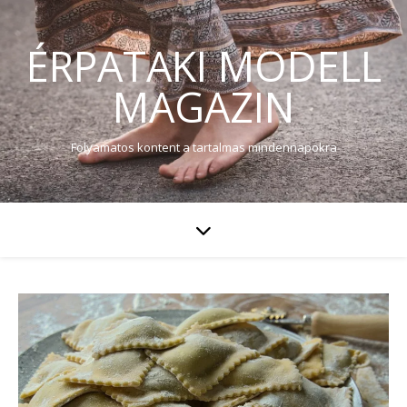
ÉRPATAKI MODELL
MAGAZIN
Folyamatos kontent a tartalmas mindennapokra