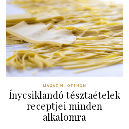
,
MAGAZIN
OTTHON
Ínycsiklandó tésztaételek
receptjei minden
alkalomra