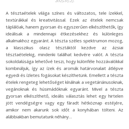
2025.07.27.
A tésztaételek világa színes és változatos, tele ízekkel,
textúrákkal és kreativitással. Ezek az ételek nemcsak
táplálóak, hanem gyorsan és egyszerűen elkészíthetők, így
ideálisak a mindennapi étkezésekhez és különleges
alkalmakhoz egyaránt. A tészta széles spektrumon mozog,
a klasszikus olasz tésztáktól kezdve az ázsiai
tésztaételekig, mindenki találhat kedvére valót. A tészta
sokoldalúsága lehetővé teszi, hogy különféle hozzávalókkal
kombináljuk, így az ízek és aromák határvonalait átlépve
egyedi és ízletes fogásokat készíthetünk. Emellett a tészta
ételek rengeteg lehetőséget kínálnak a vegetáriánusoknak,
vegánoknak és húsimádóknak egyaránt. Mivel a tészta
gyorsan elkészíthető, ideális választás lehet egy hirtelen
jött vendégségre vagy egy fáradt hétköznap estéjére,
amikor nem akarunk sok időt a konyhában tölteni. Az
alábbiakban bemutatunk néhány…