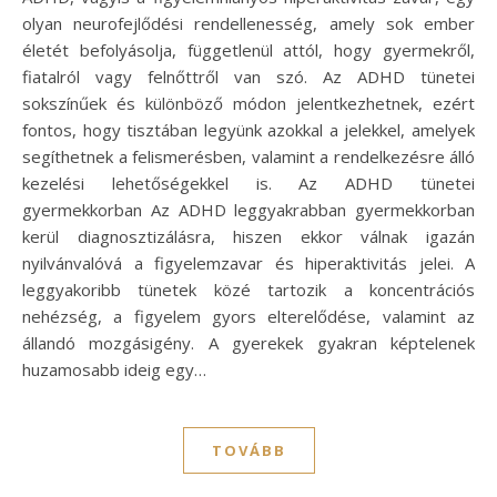
olyan neurofejlődési rendellenesség, amely sok ember
életét befolyásolja, függetlenül attól, hogy gyermekről,
fiatalról vagy felnőttről van szó. Az ADHD tünetei
sokszínűek és különböző módon jelentkezhetnek, ezért
fontos, hogy tisztában legyünk azokkal a jelekkel, amelyek
segíthetnek a felismerésben, valamint a rendelkezésre álló
kezelési lehetőségekkel is. Az ADHD tünetei
gyermekkorban Az ADHD leggyakrabban gyermekkorban
kerül diagnosztizálásra, hiszen ekkor válnak igazán
nyilvánvalóvá a figyelemzavar és hiperaktivitás jelei. A
leggyakoribb tünetek közé tartozik a koncentrációs
nehézség, a figyelem gyors elterelődése, valamint az
állandó mozgásigény. A gyerekek gyakran képtelenek
huzamosabb ideig egy…
TOVÁBB