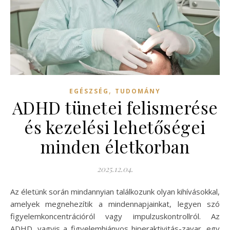
,
EGÉSZSÉG
TUDOMÁNY
ADHD tünetei felismerése
és kezelési lehetőségei
minden életkorban
2025.12.04.
Az életünk során mindannyian találkozunk olyan kihívásokkal,
amelyek megnehezítik a mindennapjainkat, legyen szó
figyelemkoncentrációról vagy impulzuskontrollról. Az
ADHD, vagyis a figyelemhiányos hiperaktivitás-zavar, egy