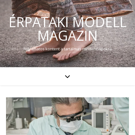
ÉRPATAKI MODELL
MAGAZIN
Folyamatos kontent a tartalmas mindennapokra