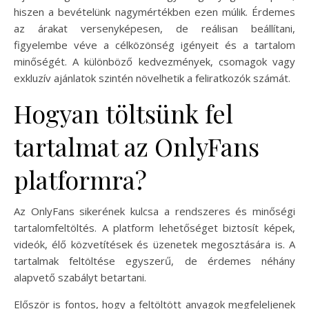
hiszen a bevételünk nagymértékben ezen múlik. Érdemes
az árakat versenyképesen, de reálisan beállítani,
figyelembe véve a célközönség igényeit és a tartalom
minőségét. A különböző kedvezmények, csomagok vagy
exkluzív ajánlatok szintén növelhetik a feliratkozók számát.
Hogyan töltsünk fel
tartalmat az OnlyFans
platformra?
Az OnlyFans sikerének kulcsa a rendszeres és minőségi
tartalomfeltöltés. A platform lehetőséget biztosít képek,
videók, élő közvetítések és üzenetek megosztására is. A
tartalmak feltöltése egyszerű, de érdemes néhány
alapvető szabályt betartani.
Először is fontos, hogy a feltöltött anyagok megfeleljenek