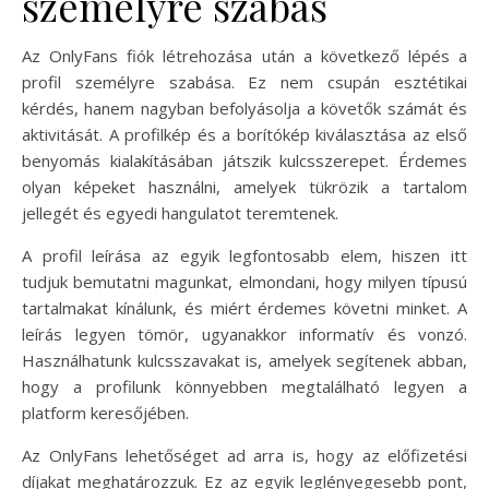
személyre szabás
Az OnlyFans fiók létrehozása után a következő lépés a
profil személyre szabása. Ez nem csupán esztétikai
kérdés, hanem nagyban befolyásolja a követők számát és
aktivitását. A profilkép és a borítókép kiválasztása az első
benyomás kialakításában játszik kulcsszerepet. Érdemes
olyan képeket használni, amelyek tükrözik a tartalom
jellegét és egyedi hangulatot teremtenek.
A profil leírása az egyik legfontosabb elem, hiszen itt
tudjuk bemutatni magunkat, elmondani, hogy milyen típusú
tartalmakat kínálunk, és miért érdemes követni minket. A
leírás legyen tömör, ugyanakkor informatív és vonzó.
Használhatunk kulcsszavakat is, amelyek segítenek abban,
hogy a profilunk könnyebben megtalálható legyen a
platform keresőjében.
Az OnlyFans lehetőséget ad arra is, hogy az előfizetési
díjakat meghatározzuk. Ez az egyik leglényegesebb pont,