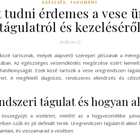
,
EGÉSZSÉG
TUDOMÁNY
 tudni érdemes a vese ü
tágulatról és kezelésérő
2026.01.27.
közé tartoznak, melyek alapvető szerepet játszanak a mérega
sában. Az egészséges veseműködés megőrzése ezért kiemelten 
 hatékonyságát. Ezek közé tartozik a vese üregrendszeri tágu
t. A megfelelő diagnózis, rendszeres ellenőrzés és célzo
ndszeri tágulat és hogyan al
összegyűjti a vizeletet, mielőtt az a húgyvezetékbe jut
ben szűk és jól definiált terek. Üregrendszeri tágulatról akkor 
ramlani, és visszamarad a vesében.