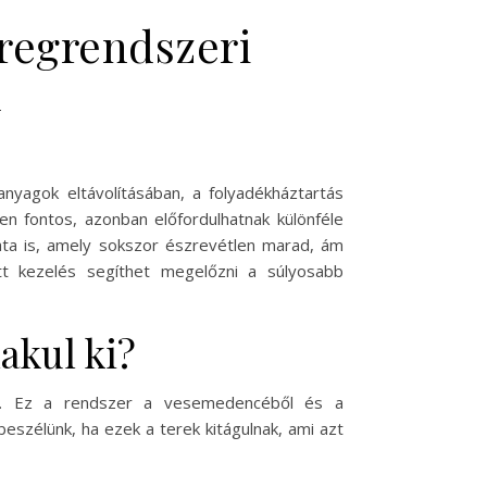
regrendszeri
l
nyagok eltávolításában, a folyadékháztartás
fontos, azonban előfordulhatnak különféle
lata is, amely sokszor észrevétlen marad, ám
tt kezelés segíthet megelőzni a súlyosabb
akul ki?
na. Ez a rendszer a vesemedencéből és a
beszélünk, ha ezek a terek kitágulnak, ami azt