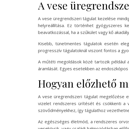
A vese üregrendszer
A vese üregrendszeri tágulat kezelése mindi
helyreállítása. Ez történhet gyógyszeres ke
beavatkozással, ha a szűkület vagy kő akadály
Kisebb, tünetmentes tágulatok esetén ele
progresszív tágulatoknál viszont fontos a g
A műtéti megoldások közé tartozik például a
áramlását. Egyes esetekben az endoszkópos 
Hogyan előzhető me
A vese üregrendszeri tágulat megelőzése el
vizelet rendszeres ürítését és csökkenti a 
szövődményekhez, így tágulathoz vezethetne
Az egészséges életmód, a rendszeres orvosi
vesekövük, vagy családi halmozódásban előfo