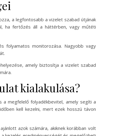
gei
zza, a legfontosabb a vizelet szabad útjának
al, ha fertőzés áll a háttérben, vagy műtéti
dés folyamatos monitorozása. Nagyobb vagy
át.
helyezése, amely biztosítja a vizelet szabad
ámára.
lat kialakulása?
a megfelelő folyadékbevitel, amely segíti a
 időben kell kezelni, mert ezek hosszú távon
jánlott azok számára, akiknek korábban volt
tja a kezelés eredményességét és megelőzheti