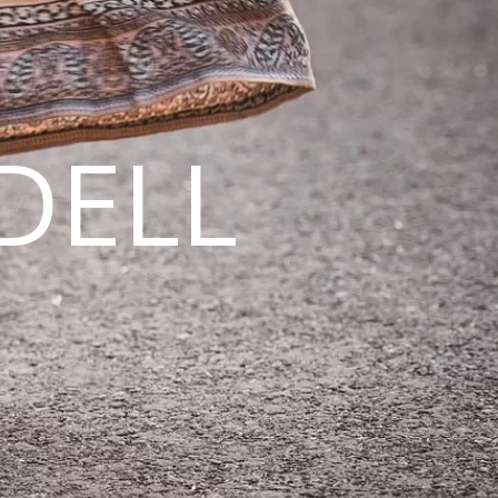
DELL
N