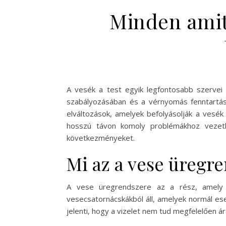
Minden amit
A vesék a test egyik legfontosabb szervei 
szabályozásában és a vérnyomás fenntartá
elváltozások, amelyek befolyásolják a vesék
hosszú távon komoly problémákhoz vezethe
következményeket.
Mi az a vese üregre
A vese üregrendszere az a rész, amely 
vesecsatornácskákból áll, amelyek normál eset
jelenti, hogy a vizelet nem tud megfelelően á