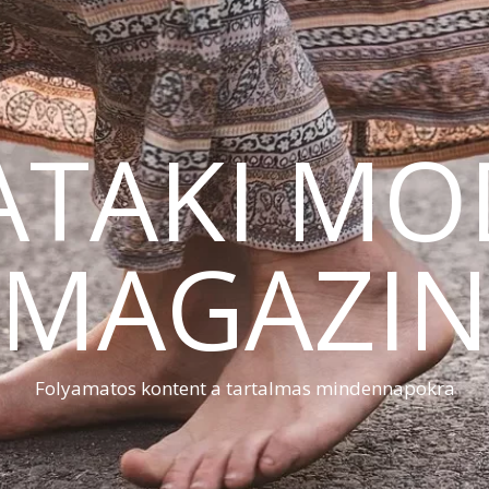
ATAKI MO
MAGAZI
Folyamatos kontent a tartalmas mindennapokra