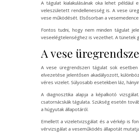
A tágulat kialakulásának oka lehet például
veleszületett rendellenesség is. A vese üreg
vese működését. Elsősorban a vesemedence és 
Fontos tudni, hogy nem minden tágulat jelen
veseelégtelenséghez is vezethet. A tünetek gy
A vese üregrendszer
A vese üregrendszeri tágulat sok esetben
elvezetése jelentősen akadályozott, különböző
véres vizelet. Súlyosabb esetekben láz, hányin
A diagnosztika alapja a képalkotó vizsgál
csatornácskák tágulata. Szükség esetén továb
a húgyutak állapotáról.
Emellett a vizeletvizsgálat és a vérkép is fo
vérvizsgálat a veseműködés állapotát mutatja