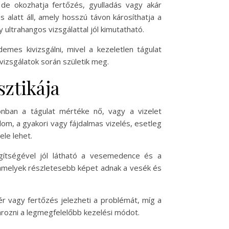
 de okozhatja fertőzés, gyulladás vagy akár
 alatt áll, amely hosszú távon károsíthatja a
ltrahangos vizsgálattal jól kimutatható.
emes kivizsgálni, mivel a kezeletlen tágulat
vizsgálatok során születik meg.
sztikája
nban a tágulat mértéke nő, vagy a vizelet
lom, a gyakori vagy fájdalmas vizelés, esetleg
ele lehet.
egítségével jól látható a vesemedence és a
, amelyek részletesebb képet adnak a vesék és
vér vagy fertőzés jelezheti a problémát, míg a
ározni a legmegfelelőbb kezelési módot.