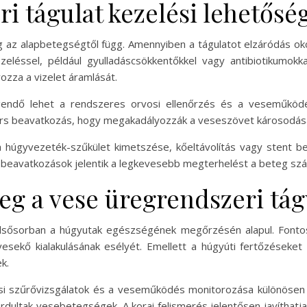
i tágulat kezelési lehetősé
g az alapbetegségtől függ. Amennyiben a tágulatot elzáródás oko
zeléssel, például gyulladáscsökkentőkkel vagy antibiotikumokk
ozza a vizelet áramlását.
gendő lehet a rendszeres orvosi ellenőrzés és a veseműkö
yors beavatkozás, hogy megakadályozzák a veseszövet károsodás
 húgyvezeték-szűkület kimetszése, kőeltávolítás vagy stent be
beavatkozások jelentik a legkevesebb megterhelést a beteg sz
g a vese üregrendszeri tágu
sősorban a húgyutak egészségének megőrzésén alapul. Fontos 
vesekő kialakulásának esélyét. Emellett a húgyúti fertőzéseket
k.
 szűrővizsgálatok és a veseműködés monitorozása különösen a
rdultak vesebetegségek. A korai felismerés jelentősen javítha