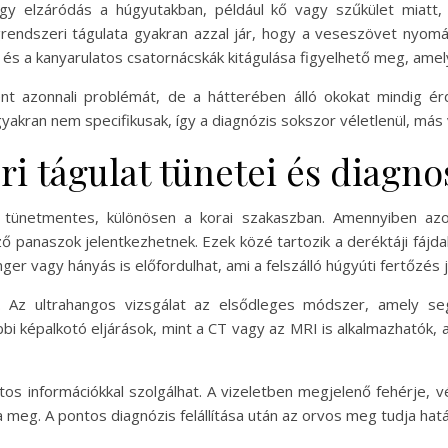
 egy elzáródás a húgyutakban, például kő vagy szűkület miatt,
rendszeri tágulata gyakran azzal jár, hogy a veseszövet nyomás
a kanyarulatos csatornácskák kitágulása figyelhető meg, amely u
t azonnali problémát, de a hátterében álló okokat mindig érd
akran nem specifikusak, így a diagnózis sokszor véletlenül, más 
i tágulat tünetei és diagno
 tünetmentes, különösen a korai szakaszban. Amennyiben azo
 panaszok jelentkezhetnek. Ezek közé tartozik a deréktáji fájda
ger vagy hányás is előfordulhat, ami a felszálló húgyúti fertőzés j
at. Az ultrahangos vizsgálat az elsődleges módszer, amely s
bi képalkotó eljárások, mint a CT vagy az MRI is alkalmazhatók
ntos információkkal szolgálhat. A vizeletben megjelenő fehérje, 
 meg. A pontos diagnózis felállítása után az orvos meg tudja hat