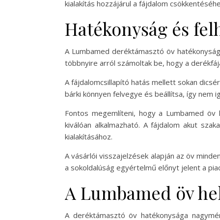
kialakítás hozzájárul a fájdalom csökkentéséh
Hatékonyság és felh
A Lumbamed deréktámasztó öv hatékonyságát s
többnyire arról számoltak be, hogy a derékfá
A fájdalomcsillapító hatás mellett sokan dics
bárki könnyen felvegye és beállítsa, így nem
Fontos megemlíteni, hogy a Lumbamed öv ha
kiválóan alkalmazható. A fájdalom akut szak
kialakításához.
A vásárlói visszajelzések alapján az öv minde
a sokoldalúság egyértelmű előnyt jelent a p
A Lumbamed öv hely
A deréktámasztó öv hatékonysága nagymért