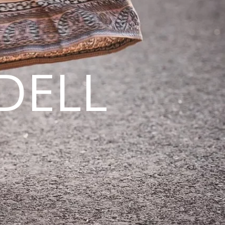
DELL
N