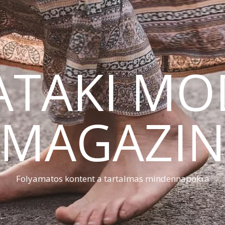
ATAKI MO
MAGAZI
Folyamatos kontent a tartalmas mindennapokra