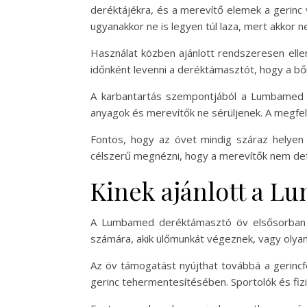
deréktájékra, és a merevítő elemek a gerinc 
ugyanakkor ne is legyen túl laza, mert akkor 
Használat közben ajánlott rendszeresen ellen
időnként levenni a deréktámasztót, hogy a bőr
A karbantartás szempontjából a Lumbamed öv
anyagok és merevítők ne sérüljenek. A megfele
Fontos, hogy az övet mindig száraz helyen t
célszerű megnézni, hogy a merevítők nem de
Kinek ajánlott a 
A Lumbamed deréktámasztó öv elsősorban az
számára, akik ülőmunkát végeznek, vagy olyan
Az öv támogatást nyújthat továbbá a gerincf
gerinc tehermentesítésében. Sportolók és fiz