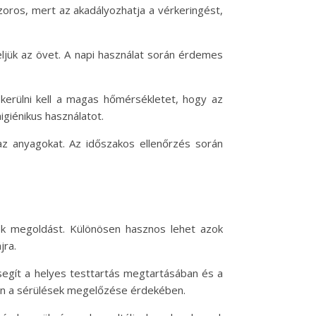
zoros, mert az akadályozhatja a vérkeringést,
eljük az övet. A napi használat során érdemes
kerülni kell a magas hőmérsékletet, hogy az
igiénikus használatot.
 az anyagokat. Az időszakos ellenőrzés során
ek megoldást. Különösen hasznos lehet azok
jra.
segít a helyes testtartás megtartásában és a
ösen a sérülések megelőzése érdekében.