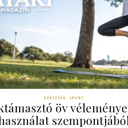
,
EGÉSZSÉG
SPORT
támasztó öv vélemények
használat szempontjábó