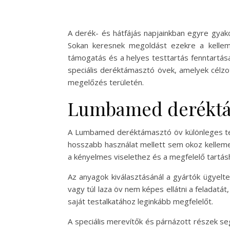
A derék- és hátfájás napjainkban egyre gyak
Sokan keresnek megoldást ezekre a kelleme
támogatás és a helyes testtartás fenntartá
speciális deréktámasztó övek, amelyek célzot
megelőzés területén.
Lumbamed deréktáma
A Lumbamed deréktámasztó öv különleges ter
hosszabb használat mellett sem okoz kellemetl
a kényelmes viselethez és a megfelelő tartás
Az anyagok kiválasztásánál a gyártók ügyeltek
vagy túl laza öv nem képes ellátni a feladatá
saját testalkatához leginkább megfelelőt.
A speciális merevítők és párnázott részek se