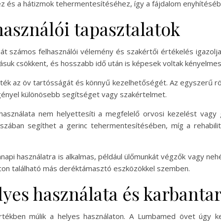
ez és a hátizmok tehermentesítéséhez, így a fájdalom enyhítésébe
asználói tapasztalatok
zámos felhasználói vélemény és szakértői értékelés igazolja.
jásuk csökkent, és hosszabb idő után is képesek voltak kényelm
érték az öv tartósságát és könnyű kezelhetőségét. Az egyszerű r
 igényel különösebb segítséget vagy szakértelmet.
sználata nem helyettesíti a megfelelő orvosi kezelést vagy 
aszában segíthet a gerinc tehermentesítésében, míg a rehabilit
nnapi használatra is alkalmas, például ülőmunkát végzők vagy ne
iacon található más deréktámasztó eszközökkel szemben.
es használata és karbantar
ékben múlik a helyes használaton. A Lumbamed övet úgy kell 