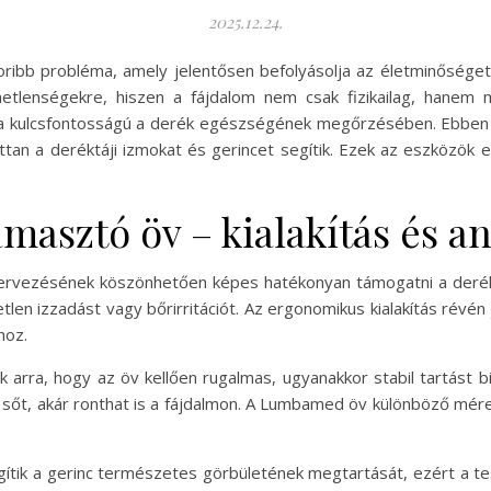
2025.12.24.
oribb probléma, amely jelentősen befolyásolja az életminőség
tlenségekre, hiszen a fájdalom nem csak fizikailag, hanem m
sa kulcsfontosságú a derék egészségének megőrzésében. Ebben 
tan a deréktáji izmokat és gerincet segítik. Ezek az eszközök 
sztó öv – kialakítás és a
vezésének köszönhetően képes hatékonyan támogatni a deréktá
en izzadást vagy bőrirritációt. Az ergonomikus kialakítás révén jó
hoz.
 arra, hogy az öv kellően rugalmas, ugyanakkor stabil tartást b
t, sőt, akár ronthat is a fájdalmon. A Lumbamed öv különböző mér
gítik a gerinc természetes görbületének megtartását, ezért a t