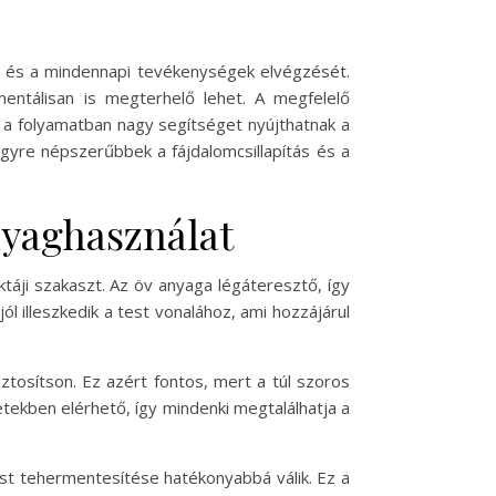
et és a mindennapi tevékenységek elvégzését.
entálisan is megterhelő lehet. A megfelelő
a folyamatban nagy segítséget nyújthatnak a
egyre népszerűbbek a fájdalomcsillapítás és a
nyaghasználat
ji szakaszt. Az öv anyaga légáteresztő, így
l illeszkedik a test vonalához, ami hozzájárul
iztosítson. Ez azért fontos, mert a túl szoros
etekben elérhető, így mindenki megtalálhatja a
est tehermentesítése hatékonyabbá válik. Ez a