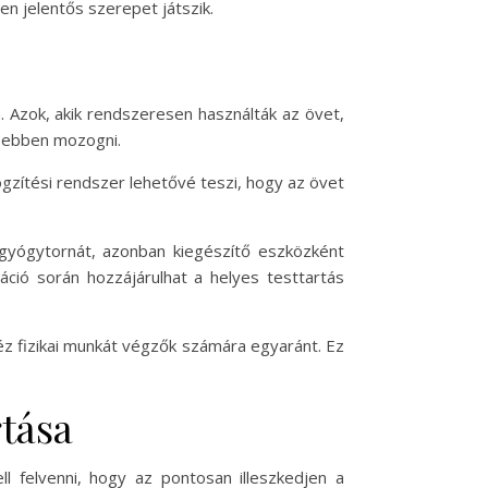
n jelentős szerepet játszik.
 Azok, akik rendszeresen használták az övet,
esebben mozogni.
ögzítési rendszer lehetővé teszi, hogy az övet
gyógytornát, azonban kiegészítő eszközként
áció során hozzájárulhat a helyes testtartás
héz fizikai munkát végzők számára egyaránt. Ez
tása
felvenni, hogy az pontosan illeszkedjen a