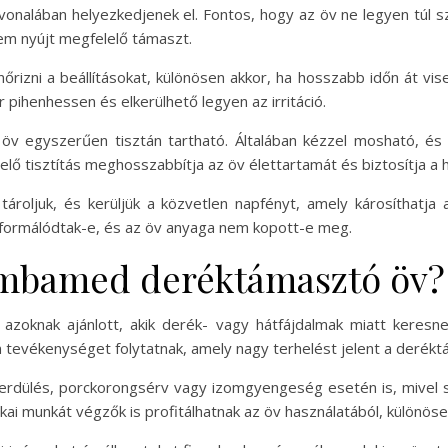
vonalában helyezkedjenek el. Fontos, hogy az öv ne legyen túl s
nem nyújt megfelelő támaszt.
őrizni a beállításokat, különösen akkor, ha hosszabb időn át vis
 pihenhessen és elkerülhető legyen az irritáció.
 egyszerűen tisztán tartható. Általában kézzel mosható, és 
lő tisztítás meghosszabbítja az öv élettartamát és biztosítja a h
ároljuk, és kerüljük a közvetlen napfényt, amely károsíthatja
formálódtak-e, és az öv anyaga nem kopott-e meg.
Lumbamed deréktámasztó öv?
oknak ajánlott, akik derék- vagy hátfájdalmak miatt keresn
 tevékenységet folytatnak, amely nagy terhelést jelent a deréktá
erdülés, porckorongsérv vagy izomgyengeség esetén is, mivel 
ikai munkát végzők is profitálhatnak az öv használatából, külön