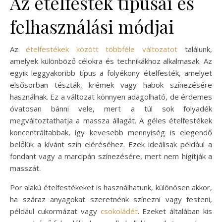
Az ételfesték típusai és
felhasználási módjai
Az
ételfestékek között többféle változatot
találunk,
amelyek különböző célokra és technikákhoz alkalmasak. Az
egyik leggyakoribb típus a folyékony ételfesték, amelyet
elsősorban tészták, krémek vagy habok színezésére
használnak. Ez a változat könnyen adagolható, de érdemes
óvatosan bánni vele, mert a túl sok folyadék
megváltoztathatja a massza állagát. A géles ételfestékek
koncentráltabbak, így kevesebb mennyiség is elegendő
belőlük a kívánt szín eléréséhez. Ezek ideálisak például a
fondant vagy a marcipán színezésére, mert nem hígítják a
masszát.
Por alakú ételfestékeket is használhatunk, különösen akkor,
ha száraz anyagokat szeretnénk színezni vagy festeni,
például cukormázat vagy
csokoládét
. Ezeket általában kis