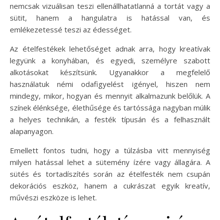
nemcsak vizuálisan teszi ellenállhatatlanná a tortát vagy a
sütit, hanem a hangulatra is hatással van, és
emlékezetessé teszi az édességet.
Az ételfestékek lehetőséget adnak arra, hogy kreatívak
legyünk a konyhában, és egyedi, személyre szabott
alkotásokat készítsünk. Ugyanakkor a megfelelő
használatuk némi odafigyelést igényel, hiszen nem
mindegy, mikor, hogyan és mennyit alkalmazunk belőlük. A
színek élénksége, élethűsége és tartóssága nagyban múlik
a helyes technikán, a festék típusán és a felhasznált
alapanyagon.
Emellett fontos tudni, hogy a túlzásba vitt mennyiség
milyen hatással lehet a sütemény ízére vagy állagára. A
sütés és tortadíszítés során az ételfesték nem csupán
dekorációs eszköz, hanem a cukrászat egyik kreatív,
művészi eszköze is lehet.