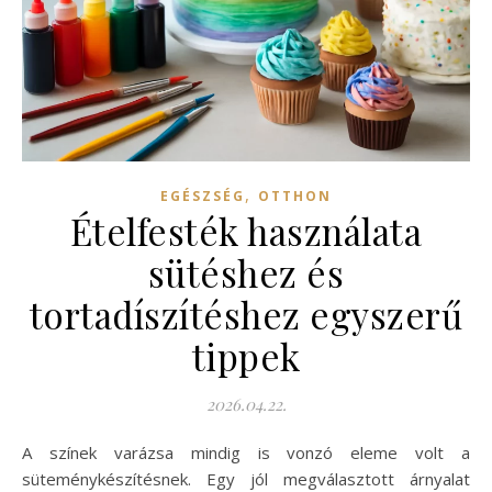
,
EGÉSZSÉG
OTTHON
Ételfesték használata
sütéshez és
tortadíszítéshez egyszerű
tippek
2026.04.22.
A színek varázsa mindig is vonzó eleme volt a
süteménykészítésnek. Egy jól megválasztott árnyalat