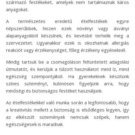
származó festékeket, amelyek nem tartalmaznak káros
anyagokat.
A természetes eredetű ételfestékek egyre
népszerűbbek, hiszen ezek növényi vagy ásványi
alapanyagokból készülnek, és kevésbé terhelik meg a
szervezetet. Ugyanakkor ezek is okozhatnak allergiás
reakciót vagy érzékenységet, főleg érzékeny egyéneknél.
Mindig tartsuk be a csomagoláson feltüntetett adagolási
útmutatót, és kerüljük a túlzott használatot mind íz, mind
egészség szempontjából. Ha gyerekeknek készítünk
színes süteményt, különösen figyeljünk arra, hogy
minőségi és biztonságos festéket használjunk.
Az ételfestékekkel való munka során a legfontosabb, hogy
a kreativitás mellett a biztonság is elsődleges legyen, így
az elkészült sütemények nemcsak szépek, hanem
egészségesek is maradnak.