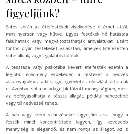
figyeljünk?
Sütés során az ételfestékek viselkedése eltérhet attól,
mint nyersen vagy hűtve. Egyes festékek hő hatására
fakulhatnak vagy megváltoztathatják árnyalatukat. Ezért
fontos olyan festékeket választani, amelyek kifejezetten
sütésállóak, vagy legalábbis hőállók.
A tésztába vagy piskótába kevert ételfesték esetén a
legjobb eredmény érdekében a festéket a nedves
alapanyagokhoz adjuk, így egyenletes eloszlást érhetünk
el. Azonban soha ne adagoljuk túlzott mennyiségben, mert
az befolyásolhatja a tészta állagát, például nehezebbé
vagy túl nedvessé teheti.
A hab vagy krém színezésekor ügyeljünk arra, hogy a
festék minél koncentráltabb legyen, így kevesebb
mennyiség is elegendő, és nem rontja az állagot. Az is