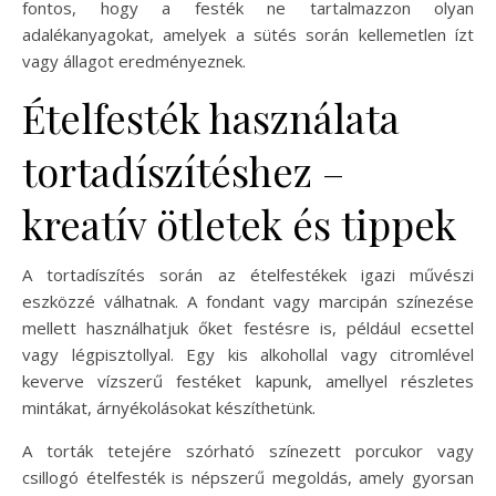
fontos, hogy a festék ne tartalmazzon olyan
adalékanyagokat, amelyek a sütés során kellemetlen ízt
vagy állagot eredményeznek.
Ételfesték használata
tortadíszítéshez –
kreatív ötletek és tippek
A tortadíszítés során az ételfestékek igazi művészi
eszközzé válhatnak. A fondant vagy marcipán színezése
mellett használhatjuk őket festésre is, például ecsettel
vagy légpisztollyal. Egy kis alkohollal vagy citromlével
keverve vízszerű festéket kapunk, amellyel részletes
mintákat, árnyékolásokat készíthetünk.
A torták tetejére szórható színezett porcukor vagy
csillogó ételfesték is népszerű megoldás, amely gyorsan