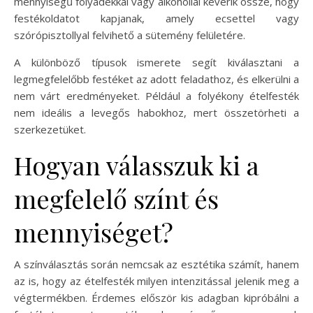
mennyiségű folyadékkal vagy alkohollal keverik össze, hogy
festékoldatot kapjanak, amely ecsettel vagy
szórópisztollyal felvihető a sütemény felületére.
A különböző típusok ismerete segít kiválasztani a
legmegfelelőbb festéket az adott feladathoz, és elkerülni a
nem várt eredményeket. Például a folyékony ételfesték
nem ideális a levegős habokhoz, mert összetörheti a
szerkezetüket.
Hogyan válasszuk ki a
megfelelő színt és
mennyiséget?
A színválasztás során nemcsak az esztétika számít, hanem
az is, hogy az ételfesték milyen intenzitással jelenik meg a
végtermékben. Érdemes először kis adagban kipróbálni a