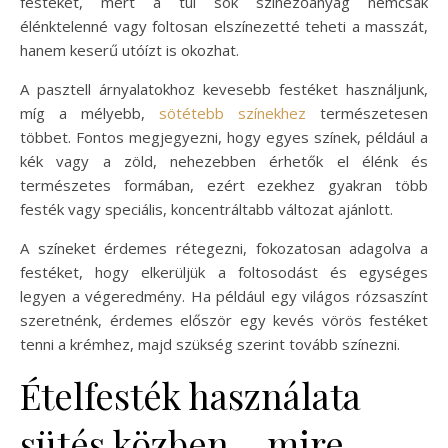
festéket, mert a túl sok színezőanyag nemcsak
élénktelenné vagy foltosan elszínezetté teheti a masszát,
hanem keserű utóízt is okozhat.
A pasztell árnyalatokhoz kevesebb festéket használjunk,
míg a mélyebb,
sötétebb színekhez
természetesen
többet. Fontos megjegyezni, hogy egyes színek, például a
kék vagy a zöld, nehezebben érhetők el élénk és
természetes formában, ezért ezekhez gyakran több
festék vagy speciális, koncentráltabb változat ajánlott.
A színeket érdemes rétegezni, fokozatosan adagolva a
festéket, hogy elkerüljük a foltosodást és egységes
legyen a végeredmény. Ha például egy világos rózsaszínt
szeretnénk, érdemes először egy kevés vörös festéket
tenni a krémhez, majd szükség szerint tovább színezni.
Ételfesték használata
sütés közben – mire