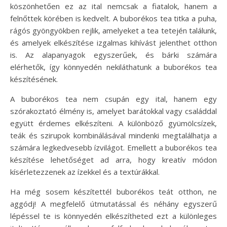
köszönhetően ez az ital nemcsak a fiatalok, hanem a
felnőttek körében is kedvelt. A buborékos tea titka a puha,
rágós gyöngyökben rejlik, amelyeket a tea tetején találunk,
és amelyek elkészítése izgalmas kihívást jelenthet otthon
is. Az alapanyagok egyszerűek, és bárki számára
elérhetők, így könnyedén nekiláthatunk a buborékos tea
készítésének.
A buborékos tea nem csupán egy ital, hanem egy
szórakoztató élmény is, amelyet barátokkal vagy családdal
együtt érdemes elkészíteni. A különböző gyümölcsízek,
teák és szirupok kombinálásával mindenki megtalálhatja a
számára legkedvesebb ízvilágot. Emellett a buborékos tea
készítése lehetőséget ad arra, hogy kreatív módon
kísérletezzenek az ízekkel és a textúrákkal.
Ha még sosem készítettél buborékos teát otthon, ne
aggódj! A megfelelő útmutatással és néhány egyszerű
lépéssel te is könnyedén elkészítheted ezt a különleges