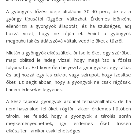
A gyöngyök főzési ideje általában 30-40 perc, de ez a
gyöngy típusától függően változhat. Érdemes időnként
ellenőrizni a gyöngyök állapotát, és ha szükséges, adj
hozzá vizet, hogy ne főjön el. Amint a gyöngyök
megpuhultak és átlátszóvá váltak, vedd le őket a tűzről.
Miután a gyöngyök elkészültek, öntsd le őket egy szűrőbe,
majd öblítsd le hideg vízzel, hogy megállítsd a főzési
folyamatot. Ezt követően helyezd a gyöngyöket egy tálba,
és adj hozzá egy kis cukrot vagy szirupot, hogy ízesítse
őket. Ez segít abban, hogy a gyöngyök ne csak rágósak,
hanem édesek is legyenek.
A kész tapioca gyöngyök azonnal felhasználhatók, de ha
nem használod fel őket rögtön, akkor érdemes hűtőben
tárolni. Ne feledd, hogy a gyöngyök a tárolás során
megkeményedhetnek, így érdemes őket frissen
elkészíteni, amikor csak lehetséges.