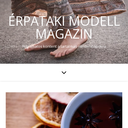
ÉRPATAKI MODELL
MAGAZIN
Folyamatos kontent a tartalmas mindennapokra