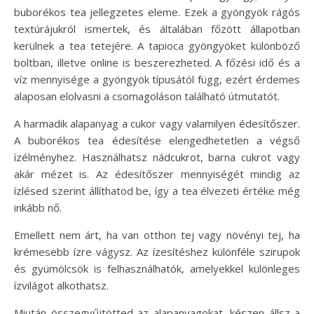
buborékos tea jellegzetes eleme. Ezek a gyöngyök rágós
textúrájukról ismertek, és általában főzött állapotban
kerülnek a tea tetejére. A tapioca gyöngyöket különböző
boltban, illetve online is beszerezheted. A főzési idő és a
víz mennyisége a gyöngyök típusától függ, ezért érdemes
alaposan elolvasni a csomagoláson található útmutatót.
A harmadik alapanyag a cukor vagy valamilyen édesítőszer.
A buborékos tea édesítése elengedhetetlen a végső
ízélményhez. Használhatsz nádcukrot, barna cukrot vagy
akár mézet is. Az édesítőszer mennyiségét mindig az
ízlésed szerint állíthatod be, így a tea élvezeti értéke még
inkább nő.
Emellett nem árt, ha van otthon tej vagy növényi tej, ha
krémesebb ízre vágysz. Az ízesítéshez különféle szirupok
és gyümölcsök is felhasználhatók, amelyekkel különleges
ízvilágot alkothatsz.
Miután összegyűjtötted az alapanyagokat, készen állsz a