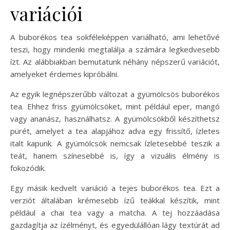
variációi
A buborékos tea sokféleképpen variálható, ami lehetővé
teszi, hogy mindenki megtalálja a számára legkedvesebb
ízt. Az alábbiakban bemutatunk néhány népszerű variációt,
amelyeket érdemes kipróbálni.
Az egyik legnépszerűbb változat a gyümölcsös buborékos
tea. Ehhez friss gyümölcsöket, mint például eper, mangó
vagy ananász, használhatsz. A gyümölcsökből készíthetsz
pürét, amelyet a tea alapjához adva egy frissítő, ízletes
italt kapunk. A gyümölcsök nemcsak ízletesebbé teszik a
teát, hanem színesebbé is, így a vizuális élmény is
fokozódik.
Egy másik kedvelt variáció a tejes buborékos tea. Ezt a
verziót általában krémesebb ízű teákkal készítik, mint
például a chai tea vagy a matcha. A tej hozzáadása
gazdagítja az ízélményt, és egyedülállóan lágy textúrát ad