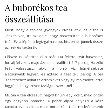
A buborékos tea
összeállítása
Most, hogy a tapioca gyöngyök elkészültek, és a tea is
készen van, itt az ideje, hogy összeállítsd a buborékos
teát. Ez a lépés a legizgalmasabb, hiszen itt jönnek össze
az ízek és textúrák.
Először is, készítsd el a teát. Ha fekete teát használsz,
forralj fel vizet, majd áztasd a teafiltert 5-7 percig. Ha zöld
teát választasz, akkor a forró víz hőmérséklete
alacsonyabb legyen, és áztasd a teát 2-3 percig. A tea
ízesítéséhez adhatsz citromlevet vagy gyümölcsöket, attól
függően, hogy milyen ízvilágot szeretnél.
Miután a tea elkészült, hagyd kihűlni egy kicsit, majd öntsd
egy nagyobb pohárba. A pohár aljára helyezd a kész
tapioca gyöngyöket, majd öntsd rá a teát. Ha krémesebb