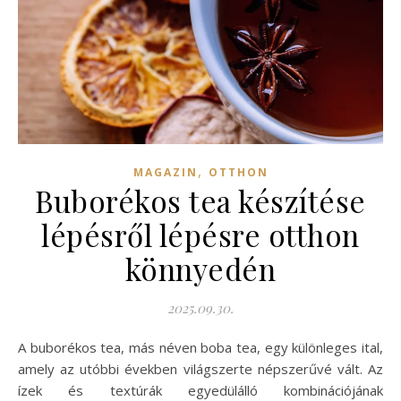
,
MAGAZIN
OTTHON
Buborékos tea készítése
lépésről lépésre otthon
könnyedén
2025.09.30.
A buborékos tea, más néven boba tea, egy különleges ital,
amely az utóbbi években világszerte népszerűvé vált. Az
ízek és textúrák egyedülálló kombinációjának