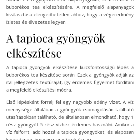
buborékos tea elkészítésére. A megfelelő alapanyagok
kiválasztása elengedhetetlen ahhoz, hogy a végeredmény
ízletes és élvezetes legyen.
A tapioca gyöngyök
elkészítése
A tapioca gyöngyök elkészítése kulcsfontosságú lépés a
buborékos tea készítése során. Ezek a gyöngyök adják az
ital jellegzetes textúráját, így érdemes figyelmet fordítani
a megfelelő elkészítési módra.
Első lépésként forralj fel egy nagyobb edény vízet. A víz
mennyisége általában a gyöngyök csomagolásán található
utasításokban található, de általánosan elmondható, hogy 1
rész gyöngyöt 5 rész vízhez érdemes használni. Amikor a
víz felforrt, add hozzá a tapioca gyöngyöket, és alaposan
keverd meg, hogy ne ragadjanak össze.