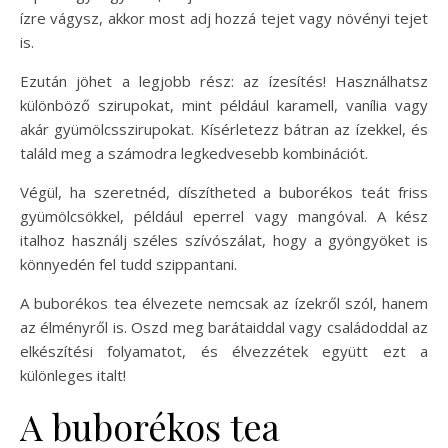
ízre vágysz, akkor most adj hozzá tejet vagy növényi tejet
is.
Ezután jöhet a legjobb rész: az ízesítés! Használhatsz
különböző szirupokat, mint például karamell, vanília vagy
akár gyümölcsszirupokat. Kísérletezz bátran az ízekkel, és
találd meg a számodra legkedvesebb kombinációt.
Végül, ha szeretnéd, díszítheted a buborékos teát friss
gyümölcsökkel, például eperrel vagy mangóval. A kész
italhoz használj széles szívószálat, hogy a gyöngyöket is
könnyedén fel tudd szippantani.
A buborékos tea élvezete nemcsak az ízekről szól, hanem
az élményről is. Oszd meg barátaiddal vagy családoddal az
elkészítési folyamatot, és élvezzétek együtt ezt a
különleges italt!
A buborékos tea