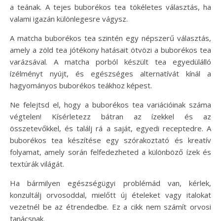
a teának. A tejes buborékos tea tökéletes választás, ha
valami igazán különlegesre vágysz.
A matcha buborékos tea szintén egy népszerű választás,
amely a zöld tea jótékony hatásait ötvözi a buborékos tea
varázsával. A matcha porból készült tea egyedülálló
ízélményt nyújt, és egészséges alternatívát kínál a
hagyományos buborékos teákhoz képest.
Ne felejtsd el, hogy a buborékos tea variációinak száma
végtelen! Kísérletezz bátran az ízekkel és az
összetevőkkel, és találj rá a saját, egyedi receptedre. A
buborékos tea készítése egy szórakoztató és kreatív
folyamat, amely során felfedezheted a különböző ízek és
textúrák világát.
Ha bármilyen egészségügyi problémád van, kérlek,
konzultálj orvosoddal, mielőtt új ételeket vagy italokat
vezetnél be az étrendedbe. Ez a cikk nem számít orvosi
tanácsnak.