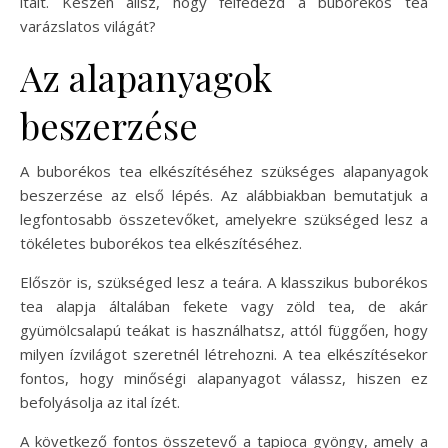
italt. Készen állsz, hogy felfedezd a buborékos tea
varázslatos világát?
Az alapanyagok
beszerzése
A buborékos tea elkészítéséhez szükséges alapanyagok
beszerzése az első lépés. Az alábbiakban bemutatjuk a
legfontosabb összetevőket, amelyekre szükséged lesz a
tökéletes buborékos tea elkészítéséhez.
Először is, szükséged lesz a teára. A klasszikus buborékos
tea alapja általában fekete vagy zöld tea, de akár
gyümölcsalapú teákat is használhatsz, attól függően, hogy
milyen ízvilágot szeretnél létrehozni. A tea elkészítésekor
fontos, hogy minőségi alapanyagot válassz, hiszen ez
befolyásolja az ital ízét.
A következő fontos összetevő a tapioca gyöngy, amely a