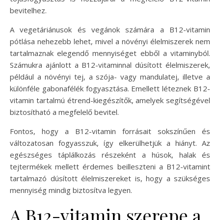
bevitelhez.
A vegetáriánusok és vegánok számára a B12-vitamin
pótlása nehezebb lehet, mivel a növényi élelmiszerek nem
tartalmaznak elegendő mennyiséget ebből a vitaminyból.
Számukra ajánlott a B12-vitaminnal dúsított élelmiszerek,
például a növényi tej, a szója- vagy mandulatej, illetve a
különféle gabonafélék fogyasztása. Emellett léteznek B12-
vitamin tartalmú étrend-kiegészítők, amelyek segítségével
biztosítható a megfelelő bevitel.
Fontos, hogy a B12-vitamin forrásait sokszínűen és
változatosan fogyasszuk, így elkerülhetjük a hiányt. Az
egészséges táplálkozás részeként a húsok, halak és
tejtermékek mellett érdemes beilleszteni a B12-vitamint
tartalmazó dúsított élelmiszereket is, hogy a szükséges
mennyiség mindig biztosítva legyen.
A B12-vitamin szerepe a