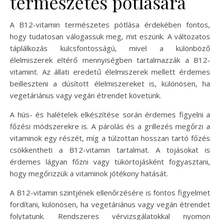
természetes pótlására
A B12-vitamin természetes pótlása érdekében fontos,
hogy tudatosan válogassuk meg, mit eszünk. A változatos
táplálkozás kulcsfontosságú, mivel a különböző
élelmiszerek eltérő mennyiségben tartalmazzák a B12-
vitamint. Az állati eredetű élelmiszerek mellett érdemes
beilleszteni a dúsított élelmiszereket is, különösen, ha
vegetáriánus vagy vegán étrendet követünk.
A hús- és halételek elkészítése során érdemes figyelni a
főzési módszerekre is. A párolás és a grillezés megőrzi a
vitaminok egy részét, míg a túlzottan hosszan tartó főzés
csökkentheti a B12-vitamin tartalmat. A tojásokat is
érdemes lágyan főzni vagy tükörtojásként fogyasztani,
hogy megőrizzük a vitaminok jótékony hatását.
A B12-vitamin szintjének ellenőrzésére is fontos figyelmet
fordítani, különösen, ha vegetáriánus vagy vegán étrendet
folytatunk. Rendszeres vérvizsgálatokkal nyomon