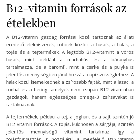
B12-vitamin források az
ételekben
A B12-vitamin gazdag forrásai közé tartoznak az állati
eredetű élelmiszerek, többek között a húsok, a halak, a
tojás és a tejtermékek. A legtöbb B12-vitamint a vörös
húsok, mint például a marhahús és a bárányhús
tartalmazza, de a baromfi, mint a csirke és a pulyka is
jelentős mennyiségben járul hozzá a napi szükséglethez. A
halak közül kiemelkednek a zsírosabb fajták, mint a lazac, a
tonhal és a hering, amelyek nem csupán B12-vitaminban
gazdagok, hanem egészséges omega-3 zsírsavakat is
tartalmaznak.
A tejtermékek, például a tej, a joghurt és a sajt szintén jó
B12-vitamin források. A tojás, különösen a sárgája, szintén
jelentős mennyiségű vitamint tartalmaz, így a
tojásfogyasztás is hozzájárul a megfelelő B12-vitamin