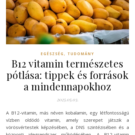
,
EGÉSZSÉG
TUDOMÁNY
B12 vitamin természetes
pótlása: tippek és források
a mindennapokhoz
2025.05.03.
A B12-vitamin, más néven kobalamin, egy létfontosságú
vízben oldódó vitamin, amely szerepet játszik a
vörösvértestek képzésében, a DNS szintézisében és a
központi idegrendszer működésében. A B12-vitamin