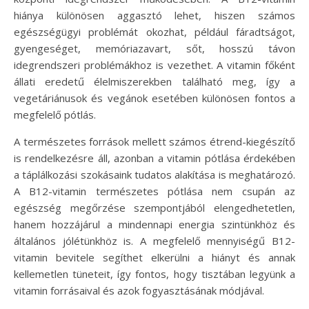
hiánya különösen aggasztó lehet, hiszen számos
egészségügyi problémát okozhat, például fáradtságot,
gyengeséget, memóriazavart, sőt, hosszú távon
idegrendszeri problémákhoz is vezethet. A vitamin főként
állati eredetű élelmiszerekben található meg, így a
vegetáriánusok és vegánok esetében különösen fontos a
megfelelő pótlás.
A természetes források mellett számos étrend-kiegészítő
is rendelkezésre áll, azonban a vitamin pótlása érdekében
a táplálkozási szokásaink tudatos alakítása is meghatározó.
A B12-vitamin természetes pótlása nem csupán az
egészség megőrzése szempontjából elengedhetetlen,
hanem hozzájárul a mindennapi energia szintünkhöz és
általános jólétünkhöz is. A megfelelő mennyiségű B12-
vitamin bevitele segíthet elkerülni a hiányt és annak
kellemetlen tüneteit, így fontos, hogy tisztában legyünk a
vitamin forrásaival és azok fogyasztásának módjával.