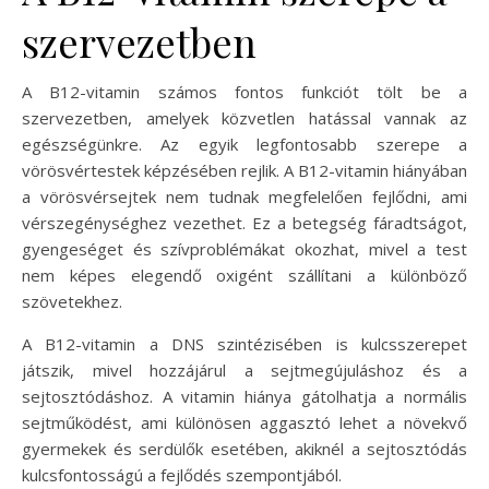
szervezetben
A B12-vitamin számos fontos funkciót tölt be a
szervezetben, amelyek közvetlen hatással vannak az
egészségünkre. Az egyik legfontosabb szerepe a
vörösvértestek képzésében rejlik. A B12-vitamin hiányában
a vörösvérsejtek nem tudnak megfelelően fejlődni, ami
vérszegénységhez vezethet. Ez a betegség fáradtságot,
gyengeséget és szívproblémákat okozhat, mivel a test
nem képes elegendő oxigént szállítani a különböző
szövetekhez.
A B12-vitamin a DNS szintézisében is kulcsszerepet
játszik, mivel hozzájárul a sejtmegújuláshoz és a
sejtosztódáshoz. A vitamin hiánya gátolhatja a normális
sejtműködést, ami különösen aggasztó lehet a növekvő
gyermekek és serdülők esetében, akiknél a sejtosztódás
kulcsfontosságú a fejlődés szempontjából.