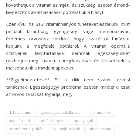
követhetjük a vitamin szintjét, és szükség esetén étrend-
kiegészítők alkalmazásával pótolhatjuk a hiányt.
Ezen kívül, ha B12-vitaminhiányos tüneteket észlelünk, mint
például fáradtság, gyengeség vagy memóriazavar,
érdemes orvoshoz fordulni, hogy szakértői tanácsot
kapjunk a megfelelő pótlásról. A vitamin optimális
szintjének fenntartásával nemcsak egészségünket
őrizhetjük meg, hanem energikusabbak és frissebbek is
maradhatunk a mindennapokban.
**Figyelmeztetés:** Ez a cikk nem számít orvosi
tanácsnak. Egészségügyi probléma esetén mindenki csak
az orvos tanácsát fogadja meg.
b12 vitamin
egészséges táplálkozás
élelmiszerek
napi étrend
pótlási tippek
tápanyagok
természetes pótlás
vitaminforrások
vitaminhiány