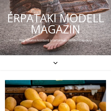
ÉRPATAKI MODELL
MAGAZIN
Folyamatos kontent a tartalmas mindennapokra