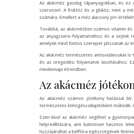
Az akácméz gazdag tápanyagokban, és ez a j
szervezet. A fruktóz és a glükóz, mint a méz
számára. Emellett a méz alacsony pH-értékéne
Továbbá, az akácmézben számos vitamin és ás
az anyagcsere-folyamatokhoz és a sejtek re
amelyek mind fontos szerepet játszanak az 
Az akácméz természetes antioxidánsokat is 
és az öregedési folyamatok lassításához. E
mindennapi étrendben.
Az akácméz jótékon
Az akácméz számos jótékony hatással bír,
természetes köhögéscsillapítóként működik. A 
Ezen kívül az akácméz segíthet a gyomorpan
helyreállítására, ami különösen hasznos l
hozzájárulhat a bélflóra egészségének fennta