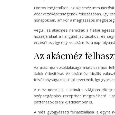
Fontos megemlíteni az akácméz immunerősítő 
védekezőképességének fokozásában, így csök
hónapokban, amikor a megfázásos megbeteg
Végül, az akácméz nemcsak a fizikai egészs
hozzájárulhat a hangulat javításához, és se
érzéséhez, így egy kis akácméz a nap folyamán
Az akácméz felhasz
Az akácméz sokoldalúsága miatt számos felh
italok édesítése. Az akácméz ideális vála
folyékonysága miatt jól keveredik, így gyors
A méz nemcsak a kulináris világban elterj
szépségápolási receptben megtalálható. Has
pattanások elleni küzdelemben is.
A méz gyógyászati felhasználása is egyre n