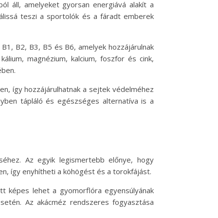
l áll, amelyeket gyorsan energiává alakít a
eálissá teszi a sportolók és a fáradt emberek
 B1, B2, B3, B5 és B6, amelyek hozzájárulnak
álium, magnézium, kalcium, foszfor és cink,
ében.
n, így hozzájárulhatnak a sejtek védelméhez
yben tápláló és egészséges alternatíva is a
séhez. Az egyik legismertebb előnye, hogy
, így enyhítheti a köhögést és a torokfájást.
att képes lehet a gyomorflóra egyensúlyának
 esetén. Az akácméz rendszeres fogyasztása