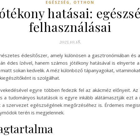
,
EGÉSZSÉG
OTTHON
ótékony hatásai: egészsé
felhasználásai
2025.10.18.
észetes édesítőszer, amely különösen a gasztronómiában és a 
n édes ízével, hanem számos jótékony hatásával is elnyerte a 
mi miatt sokan kedvelik. A méz különböző tápanyagokat, vitaminok
egészítőként is szolgálhat.
övekedésével egyre többen fedezik fel az akácméz előnyeit. Az
 a tudományos kutatások is egyre inkább alátámasztják ezt a
t a szervezet egészségének megőrzéséhez is. Érdemes megisme
ymódok terén is megjelennek.
agtartalma