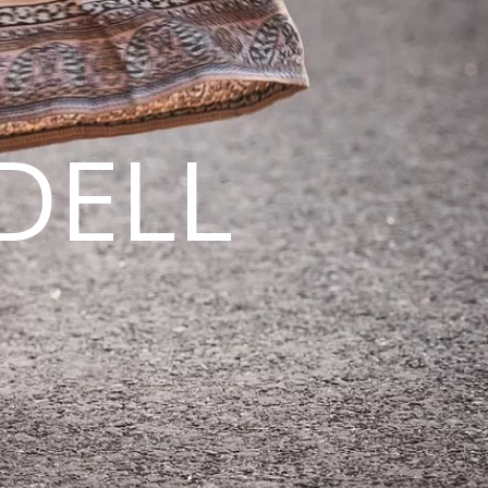
DELL
N