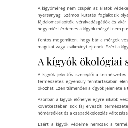
A kígyóméreg nem csupán az állatok védek
nyersanyag. Számos kutatás foglalkozik oly
fájdalomcsillapítók, véralvadásgátlók és ak
hogy miért érdemes a kígyók mérgét nem pusz
Fontos megemlíteni, hogy bár a mérgek veszé
magukat vagy zsákmányt ejtenek. Ezért a kígyó
A kígyók ökológiai 
A kígyók jelentős szereplői a természetes
természetes egyensúly fenntartásában eleng
okozhat. Ezen túlmenően a kígyók jelenléte a
Azonban a kígyók élőhelyei egyre inkább ve
következtében sok faj elveszíti természetes
hőmérséklet és a csapadékeloszlás változása b
Ezért a kígyók védelme nemcsak a termés