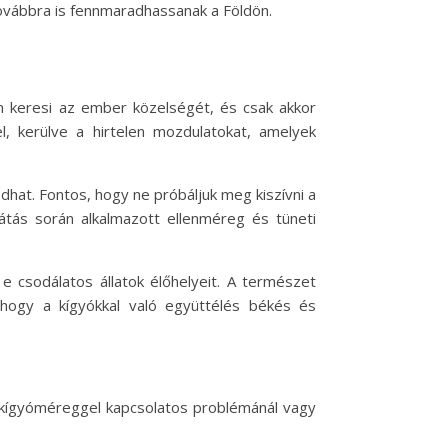
ovábbra is fennmaradhassanak a Földön.
em keresi az ember közelségét, és csak akkor
, kerülve a hirtelen mozdulatokat, amelyek
dhat. Fontos, hogy ne próbáljuk meg kiszívni a
átás során alkalmazott ellenméreg és tüneti
e csodálatos állatok élőhelyeit. A természet
 hogy a kígyókkal való együttélés békés és
en kígyóméreggel kapcsolatos problémánál vagy