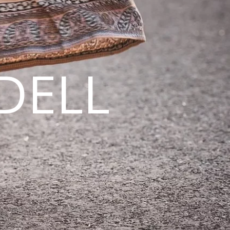
DELL
N