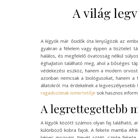
A világ leg
A kígyók már ősidők óta lenyűgözik az ember
gyakran a félelem vagy éppen a tisztelet tá
halálos, és megfelelő óvatosság nélkül súlyo
éghajlaton található meg, ahol a bőséges tá
védekezési eszköz, hanem a modern orvostud
azonban nemcsak a biológusokat, hanem a t
állatokról. Ha érdekelnek a legveszélyeseb
ragadozóinak ismertetője
sok hasznos informá
A legrettegettebb m
A kígyók között számos olyan faj található, 
különböző kobra fajok. A fekete mamba Afrik
képes mozogni. Nevét sötét, szinte fekete