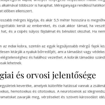
s alkalmával többször is haraphat. Méreganyaga rendkívül hatéko
at időben ellenszert.
eghosszabb mérges kígyója, és akár 5,5 méter hosszúra is megnőh
afogottabb: kerüli az embereket, és csak akkor támad, ha vesz
 hat, és a csípés súlyos fájdalmat és bénulást okozhat. Ha nem
n az indiai kobra, szintén az egyik legsúlyosabb mérgű fajok k
esen kitárják a nyakuk bőrredőjét, ami a támadást vagy védekezé
 elégtelenséghez és halálhoz vezethet. A kobrák támadási szándé
osak lehetnek.
iai és orvosi jelentősége
v vegyületek keveréke, amelyek különféle hatással vannak a zsák
oxikus, hemotoxikus és citotoxikus. A neurotoxinok az idegrend
yamatokat zavarják meg, vérzéseket és szöveti károsodást idézve