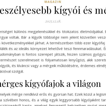
MAGAZIN
veszélyesebb kígyói és mé
2025.12.18.
iséget különös megjelenésükkel és titokzatos életmódjukkal. E
rgyai voltak. Bár a kígyók többsége nem jelent közvetlen ves
s következményekkel járhat. A természetben több ezer kígyófaj 
plálék és az ideális környezet lehetővé teszi fennmaradásukat
ományban is fontos szerepet játszik, hiszen számos gyógysze
ermészet szerelmeseit is folyamatosan lenyűgözi, akik szeret
b kígyók, és kíváncsi vagy a mérgeik működésére, érdemes elmé
cióval szolgál.
érges kígyófajok a világon
amelyek mérge rendkívül erős és gyorsan hat. Ezek közül a legi
a szívében honos, és a világ egyik leggyorsabb kígyójaként t
 szájüregéről kapta, amelyet fenyegető helyzetben mutat me