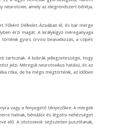
ny neurotoxin, amely az idegrendszert bénítja,
et. Főként Délkelet-Ázsiában él, és bár mérge
élyben érzi magát. A királykígyó méreganyaga
 történik gyors orvosi beavatkozás, a csípés
özé tartoznak. A kobrák jellegzetessége, hogy
st jelzi. Méregük neurotoxikus hatású, és az
ka ritka, de ha mégis megtörténik, az időben
mányra vagy a fenyegető tényezőkre. A mérgek
szerre hatnak, bénulást és légzési nehézséget
 elő. A citotoxinok sejtszinten pusztítanak,