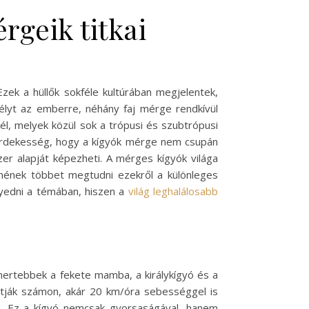
rgeik titkai
zek a hüllők sokféle kultúrában megjelentek,
zélyt az emberre, néhány faj mérge rendkívül
él, melyek közül sok a trópusi és szubtrópusi
. Érdekesség, hogy a kígyók mérge nem csupán
r alapját képezheti. A mérges kígyók világa
nének többet megtudni ezekről a különleges
lyedni a témában, hiszen a
világ leghalálosabb
smertebbek a fekete mamba, a királykígyó és a
artják számon, akár 20 km/óra sebességgel is
g. Ez a kígyó nemcsak gyorsaságával, hanem