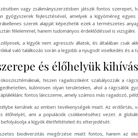
ezésében vagy zsákmányszerzésben játszik fontos szerepet, 
an gyógyszerek fejlesztésével, amelyek a kígyóméreg egyes ö
ár rákellenes szerek alapját képezhetik ezek a természetes any
tán félelemmel, hanem tudományos érdeklődéssel is vizsgálni.
lyesek, a kígyók nem agresszív állatok, és általában csak ak
kkal való találkozás során a legjobb a nyugodt viselkedés és a t
szerepe és élőhelyük kihívás
 ökoszisztémáknak, hiszen ragadozóként szabályozzák a rágcsá
edhetetlen, különösen olyan területeken, ahol a rágcsálók g
 tápláléklánc fontos láncszeme, amely számos más ragadozó, példá
szélybe kerülnek az emberi tevékenységek miatt. Az erdőirtás,
 élőhelyét, ami a populációk csökkenéséhez vezet. A globális 
efolyásolja a kígyók életfeltételeit és elterjedését.
zetes biodiverzitás megőrzése miatt fontos, hanem az öko