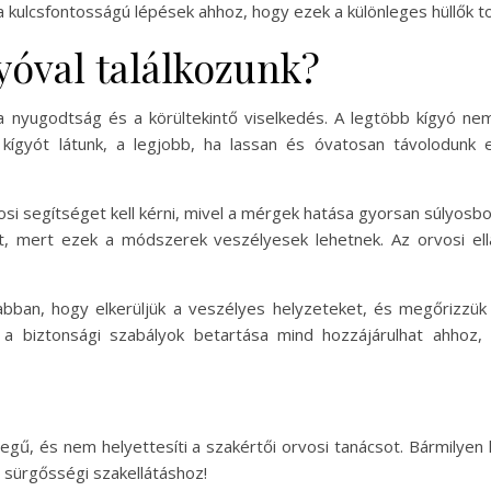
ulcsfontosságú lépések ahhoz, hogy ezek a különleges hüllők t
yóval találkozunk?
 a nyugodtság és a körültekintő viselkedés. A legtöbb kígyó n
ígyót látunk, a legjobb, ha lassan és óvatosan távolodunk el
i segítséget kell kérni, mivel a mérgek hatása gyorsan súlyosbo
, mert ezek a módszerek veszélyesek lehetnek. Az orvosi ell
bban, hogy elkerüljük a veszélyes helyzeteket, és megőrizzük 
a biztonsági szabályok betartása mind hozzájárulhat ahhoz,
llegű, és nem helyettesíti a szakértői orvosi tanácsot. Bármily
 sürgősségi szakellátáshoz!