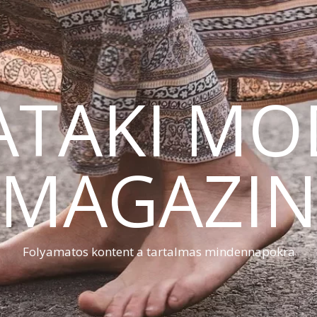
ATAKI MO
MAGAZI
Folyamatos kontent a tartalmas mindennapokra