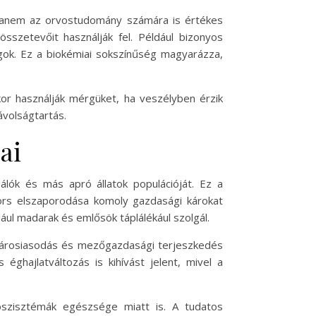
hanem az orvostudomány számára is értékes
sszetevőit használják fel. Például bizonyos
agok. Ez a biokémiai sokszínűség magyarázza,
kor használják mérgüket, ha veszélyben érzik
ávolságtartás.
ai
lók és más apró állatok populációját. Ez a
yors elszaporodása komoly gazdasági károkat
ul madarak és emlősök táplálékául szolgál.
 városiasodás és mezőgazdasági terjeszkedés
éghajlatváltozás is kihívást jelent, mivel a
szisztémák egészsége miatt is. A tudatos