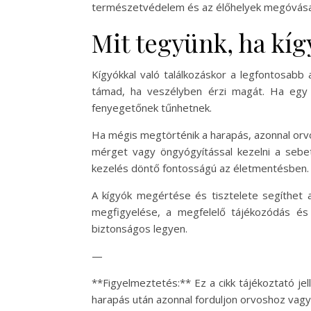
természetvédelem és az élőhelyek megóvása k
Mit tegyünk, ha kíg
Kígyókkal való találkozáskor a legfontosabb
támad, ha veszélyben érzi magát. Ha egy k
fenyegetőnek tűnhetnek.
Ha mégis megtörténik a harapás, azonnal orvos
mérget vagy öngyógyítással kezelni a sebet
kezelés döntő fontosságú az életmentésben.
A kígyók megértése és tisztelete segíthet a
megfigyelése, a megfelelő tájékozódás és 
biztonságos legyen.
—
**Figyelmeztetés:** Ez a cikk tájékoztató je
harapás után azonnal forduljon orvoshoz vagy