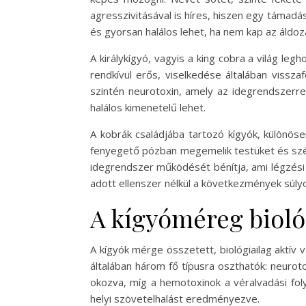
agresszivitásával is híres, hiszen egy támadá
és gyorsan halálos lehet, ha nem kap az áldoz
A királykígyó, vagyis a king cobra a világ l
rendkívül erős, viselkedése általában vissz
szintén neurotoxin, amely az idegrendszerre
halálos kimenetelű lehet.
A kobrák családjába tartozó kígyók, különöse
fenyegető pózban megemelik testüket és szél
idegrendszer működését bénítja, ami légzési
adott ellenszer nélkül a következmények súly
A kígyóméreg biológ
A kígyók mérge összetett, biológiailag aktí
általában három fő típusra oszthatók: neurot
okozva, míg a hemotoxinok a véralvadási fol
helyi szövetelhalást eredményezve.