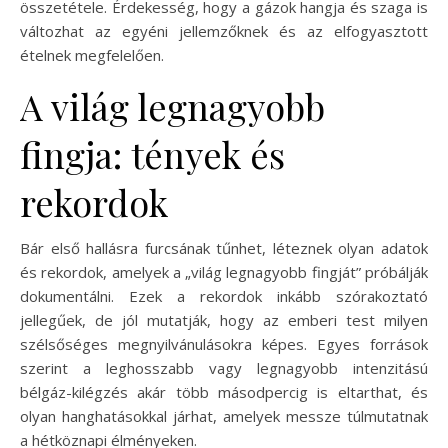
összetétele. Érdekesség, hogy a gázok hangja és szaga is
változhat az egyéni jellemzőknek és az elfogyasztott
ételnek megfelelően.
A világ legnagyobb
fingja: tények és
rekordok
Bár első hallásra furcsának tűnhet, léteznek olyan adatok
és rekordok, amelyek a „világ legnagyobb fingját” próbálják
dokumentálni. Ezek a rekordok inkább szórakoztató
jellegűek, de jól mutatják, hogy az emberi test milyen
szélsőséges megnyilvánulásokra képes. Egyes források
szerint a leghosszabb vagy legnagyobb intenzitású
bélgáz-kilégzés akár több másodpercig is eltarthat, és
olyan hanghatásokkal járhat, amelyek messze túlmutatnak
a hétköznapi élményeken.