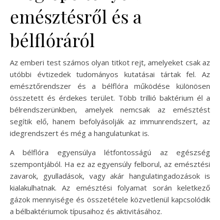
emésztésről és a
bélflóráról
Az emberi test számos olyan titkot rejt, amelyeket csak az
utóbbi évtizedek tudományos kutatásai tártak fel. Az
emésztőrendszer és a bélflóra működése különösen
összetett és érdekes terület. Több trillió baktérium él a
bélrendszerünkben, amelyek nemcsak az emésztést
segítik elő, hanem befolyásolják az immunrendszert, az
idegrendszert és még a hangulatunkat is.
A bélflóra egyensúlya létfontosságú az egészség
szempontjából. Ha ez az egyensúly felborul, az emésztési
zavarok, gyulladások, vagy akár hangulatingadozások is
kialakulhatnak. Az emésztési folyamat során keletkező
gázok mennyisége és összetétele közvetlenül kapcsolódik
a bélbaktériumok típusaihoz és aktivitásához.