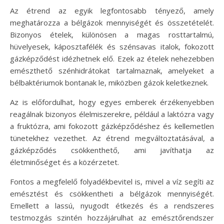
Az étrend az egyik legfontosabb tényező, amely
meghatározza a bélgázok mennyiségét és összetételét.
Bizonyos ételek, különösen a magas rosttartalmú,
hüvelyesek, káposztafélék és szénsavas italok, fokozott
gázképződést idézhetnek elő. Ezek az ételek nehezebben
emészthető szénhidrátokat tartalmaznak, amelyeket a
bélbaktériumok bontanak le, miközben gázok keletkeznek.
Az is előfordulhat, hogy egyes emberek érzékenyebben
reagálnak bizonyos élelmiszerekre, például a laktózra vagy
a fruktózra, ami fokozott gázképződéshez és kellemetlen
tünetekhez vezethet. Az étrend megváltoztatásával, a
gázképződés csökkenthető, ami javíthatja az
életminőséget és a közérzetet.
Fontos a megfelelő folyadékbevitel is, mivel a víz segíti az
emésztést és csökkentheti a bélgázok mennyiségét.
Emellett a lassú, nyugodt étkezés és a rendszeres
testmozgás szintén hozzájárulhat az emésztőrendszer