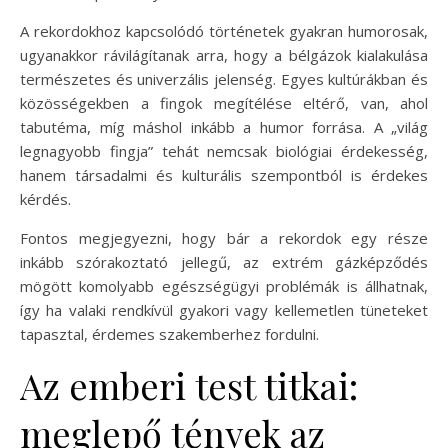
A rekordokhoz kapcsolódó történetek gyakran humorosak,
ugyanakkor rávilágítanak arra, hogy a bélgázok kialakulása
természetes és univerzális jelenség. Egyes kultúrákban és
közösségekben a fingok megítélése eltérő, van, ahol
tabutéma, míg máshol inkább a humor forrása. A „világ
legnagyobb fingja” tehát nemcsak biológiai érdekesség,
hanem társadalmi és kulturális szempontból is érdekes
kérdés.
Fontos megjegyezni, hogy bár a rekordok egy része
inkább szórakoztató jellegű, az extrém gázképződés
mögött komolyabb egészségügyi problémák is állhatnak,
így ha valaki rendkívül gyakori vagy kellemetlen tüneteket
tapasztal, érdemes szakemberhez fordulni.
Az emberi test titkai:
meglepő tények az