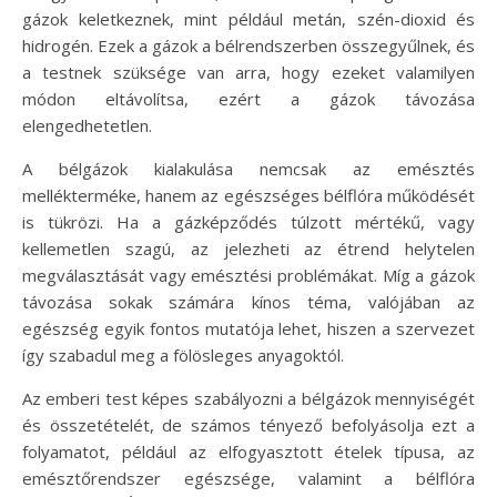
gázok keletkeznek, mint például metán, szén-dioxid és
hidrogén. Ezek a gázok a bélrendszerben összegyűlnek, és
a testnek szüksége van arra, hogy ezeket valamilyen
módon eltávolítsa, ezért a gázok távozása
elengedhetetlen.
A bélgázok kialakulása nemcsak az emésztés
mellékterméke, hanem az egészséges bélflóra működését
is tükrözi. Ha a gázképződés túlzott mértékű, vagy
kellemetlen szagú, az jelezheti az étrend helytelen
megválasztását vagy emésztési problémákat. Míg a gázok
távozása sokak számára kínos téma, valójában az
egészség egyik fontos mutatója lehet, hiszen a szervezet
így szabadul meg a fölösleges anyagoktól.
Az emberi test képes szabályozni a bélgázok mennyiségét
és összetételét, de számos tényező befolyásolja ezt a
folyamatot, például az elfogyasztott ételek típusa, az
emésztőrendszer egészsége, valamint a bélflóra