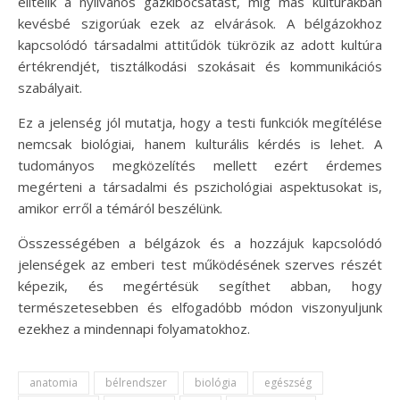
elítélik a nyilvános gázkibocsátást, míg más kultúrákban
kevésbé szigorúak ezek az elvárások. A bélgázokhoz
kapcsolódó társadalmi attitűdök tükrözik az adott kultúra
értékrendjét, tisztálkodási szokásait és kommunikációs
szabályait.
Ez a jelenség jól mutatja, hogy a testi funkciók megítélése
nemcsak biológiai, hanem kulturális kérdés is lehet. A
tudományos megközelítés mellett ezért érdemes
megérteni a társadalmi és pszichológiai aspektusokat is,
amikor erről a témáról beszélünk.
Összességében a bélgázok és a hozzájuk kapcsolódó
jelenségek az emberi test működésének szerves részét
képezik, és megértésük segíthet abban, hogy
természetesebben és elfogadóbb módon viszonyuljunk
ezekhez a mindennapi folyamatokhoz.
anatomia
bélrendszer
biológia
egészség