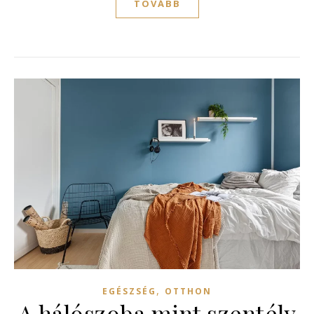
TOVÁBB
,
EGÉSZSÉG
OTTHON
A hálószoba mint szentély