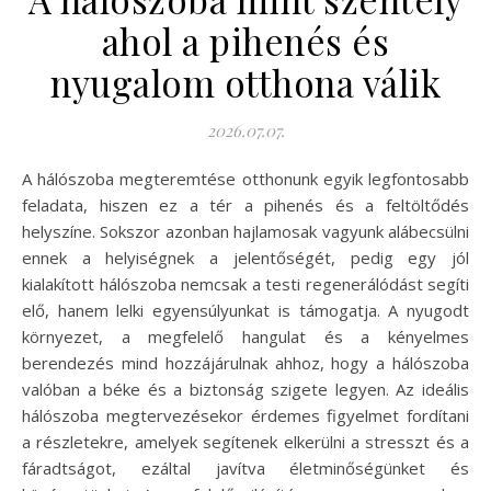
ahol a pihenés és
nyugalom otthona válik
2026.07.07.
A hálószoba megteremtése otthonunk egyik legfontosabb
feladata, hiszen ez a tér a pihenés és a feltöltődés
helyszíne. Sokszor azonban hajlamosak vagyunk alábecsülni
ennek a helyiségnek a jelentőségét, pedig egy jól
kialakított hálószoba nemcsak a testi regenerálódást segíti
elő, hanem lelki egyensúlyunkat is támogatja. A nyugodt
környezet, a megfelelő hangulat és a kényelmes
berendezés mind hozzájárulnak ahhoz, hogy a hálószoba
valóban a béke és a biztonság szigete legyen. Az ideális
hálószoba megtervezésekor érdemes figyelmet fordítani
a részletekre, amelyek segítenek elkerülni a stresszt és a
fáradtságot, ezáltal javítva életminőségünket és