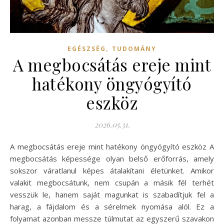
,
EGÉSZSÉG
TUDOMÁNY
A megbocsátás ereje mint
hatékony öngyógyító
eszköz
2026.05.31.
A megbocsátás ereje mint hatékony öngyógyító eszköz A
megbocsátás képessége olyan belső erőforrás, amely
sokszor váratlanul képes átalakítani életünket. Amikor
valakit megbocsátunk, nem csupán a másik fél terhét
vesszük le, hanem saját magunkat is szabadítjuk fel a
harag, a fájdalom és a sérelmek nyomása alól. Ez a
folyamat azonban messze túlmutat az egyszerű szavakon