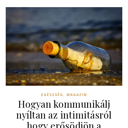
,
EGÉSZSÉG
MAGAZIN
Hogyan kommunikálj
nyíltan az intimitásról
hogy erősödjön a