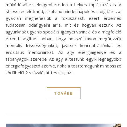
működéséhez elengedhetetlen a helyes táplálkozás is. A
stresszes életmód, a rohanó mindennapok és a digitális zaj
gyakran megnehezítik a fókuszálást, ezért érdemes
tudatosan odafigyelni arra, mit és hogyan eszünk. Az
agyunknak ugyanis speciális igényei vannak, és a megfelelő
étrend segíthet abban, hogy hosszú távon megőrizzük
mentális frissességünket, javítsuk koncentrációnkat és
erősítsük memóriánkat. Az agy energiaigénye és a
tápanyagok szerepe Az agy a testünk egyik legnagyobb
energiafogyasztó szerve, noha a testtömegünk mindössze
körülbelül 2 százalékát teszi ki, az…
TOVÁBB