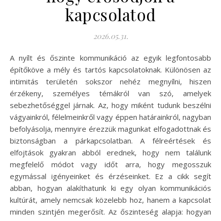
kapcsolatod
2026.05.31.
A nyílt és őszinte kommunikáció az egyik legfontosabb
építőköve a mély és tartós kapcsolatoknak. Különösen az
intimitás területén sokszor nehéz megnyílni, hiszen
érzékeny, személyes témákról van szó, amelyek
sebezhetőséggel járnak. Az, hogy miként tudunk beszélni
vágyainkról, félelmeinkről vagy éppen határainkról, nagyban
befolyásolja, mennyire érezzük magunkat elfogadottnak és
biztonságban a párkapcsolatban. A félreértések és
elfojtások gyakran abból erednek, hogy nem találunk
megfelelő módot vagy időt arra, hogy megosszuk
egymással igényeinket és érzéseinket. Ez a cikk segít
abban, hogyan alakíthatunk ki egy olyan kommunikációs
kultúrát, amely nemcsak közelebb hoz, hanem a kapcsolat
minden szintjén megerősít. Az őszinteség alapja: hogyan