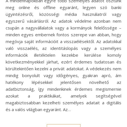
A mindennapokban egyre több személyes adatot osztunk
meg online és offline egyaránt, legyen szó banki
ügyintézésről, közösségi média használatról vagy
egyszerű vásárlásról. Az adatok védelme azonban nem
csupán a nagyvállalatok vagy a kormányok felelőssége –
minden egyes embernek fontos szerepe van abban, hogy
megóvja saját információit a visszaélésektől. Az adatokkal
való visszaélés, az identitáslopás vagy a személyes
információk illetéktelen kezekbe kerülése komoly
következményekkel járhat, ezért érdemes tudatosan és
körültekintően kezelni a privát adatokat. A védekezés nem
mindig bonyolult vagy időigényes, gyakran apró, ám
hatékony lépésekkel jelentősen növelhető az
adatbiztonság, így mindenkinek érdemes megismernie
azokat a praktikákat, amelyek segítségével
magabiztosabban kezelheti személyes adatait a digitális
és a valós világban egyaránt. Az…