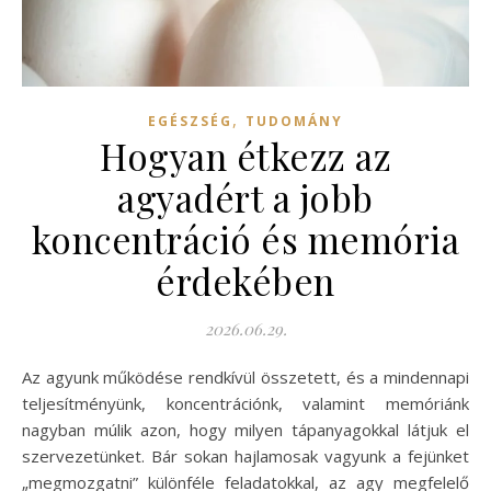
,
EGÉSZSÉG
TUDOMÁNY
Hogyan étkezz az
agyadért a jobb
koncentráció és memória
érdekében
2026.06.29.
Az agyunk működése rendkívül összetett, és a mindennapi
teljesítményünk, koncentrációnk, valamint memóriánk
nagyban múlik azon, hogy milyen tápanyagokkal látjuk el
szervezetünket. Bár sokan hajlamosak vagyunk a fejünket
„megmozgatni” különféle feladatokkal, az agy megfelelő