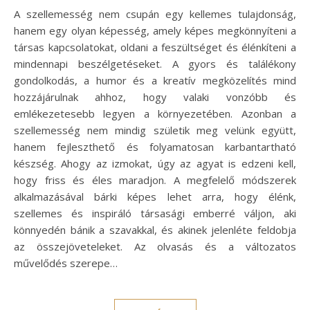
A szellemesség nem csupán egy kellemes tulajdonság,
hanem egy olyan képesség, amely képes megkönnyíteni a
társas kapcsolatokat, oldani a feszültséget és élénkíteni a
mindennapi beszélgetéseket. A gyors és találékony
gondolkodás, a humor és a kreatív megközelítés mind
hozzájárulnak ahhoz, hogy valaki vonzóbb és
emlékezetesebb legyen a környezetében. Azonban a
szellemesség nem mindig születik meg velünk együtt,
hanem fejleszthető és folyamatosan karbantartható
készség. Ahogy az izmokat, úgy az agyat is edzeni kell,
hogy friss és éles maradjon. A megfelelő módszerek
alkalmazásával bárki képes lehet arra, hogy élénk,
szellemes és inspiráló társasági emberré váljon, aki
könnyedén bánik a szavakkal, és akinek jelenléte feldobja
az összejöveteleket. Az olvasás és a változatos
művelődés szerepe…