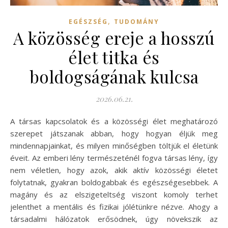
,
EGÉSZSÉG
TUDOMÁNY
A közösség ereje a hosszú
élet titka és
boldogságának kulcsa
2026.06.21.
A társas kapcsolatok és a közösségi élet meghatározó
szerepet játszanak abban, hogy hogyan éljük meg
mindennapjainkat, és milyen minőségben töltjük el életünk
éveit. Az emberi lény természeténél fogva társas lény, így
nem véletlen, hogy azok, akik aktív közösségi életet
folytatnak, gyakran boldogabbak és egészségesebbek. A
magány és az elszigeteltség viszont komoly terhet
jelenthet a mentális és fizikai jólétünkre nézve. Ahogy a
társadalmi hálózatok erősödnek, úgy növekszik az