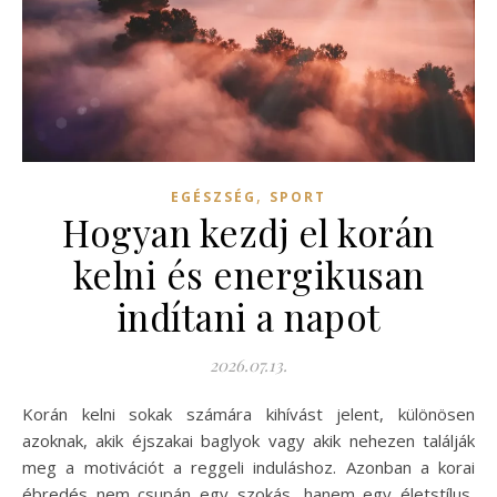
,
EGÉSZSÉG
SPORT
Hogyan kezdj el korán
kelni és energikusan
indítani a napot
2026.07.13.
Korán kelni sokak számára kihívást jelent, különösen
azoknak, akik éjszakai baglyok vagy akik nehezen találják
meg a motivációt a reggeli induláshoz. Azonban a korai
ébredés nem csupán egy szokás, hanem egy életstílus,