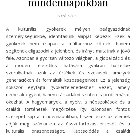
mindennapokban
2026.06.22.
A kulturális gyökerek mélyen beágyazódnak
személyiségünkbe, identitásunk alapját képezik. Ezek a
gyökerek nem csupán a múltunkhoz kötnek, hanem
segítenek eligazodni a jelenben, és irányt mutatnak a jövő
felé. Azonban a gyorsan változó világban, a globalizáció és
a modern életstílus hatására gyakran háttérbe
szorulhatnak azok az értékek és szokások, amelyek
generációkon át formálták közösségeinket. Ez a jelenség
sokszor egyfajta gyökértelenedéshez vezet, amely
nemcsak egyéni, hanem társadalmi szinten is problémákat
okozhat. A hagyományok, a nyelv, a népszokások és a
családi történetek megőrzése így különösen fontos
szerepet kap a mindennapokban, hiszen ezek az elemek
adják meg számunkra az összetartozás érzését és a
kulturális önazonosságot. Kapcsolódás a családi